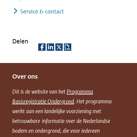
Service & contact
Delen
D
D
D
D
e
e
e
o
Over ons
l
l
l
w
e
e
e
n
Dit is de website van het
Programma
n
n
n
l
Basisregistratie Ondergrond
. Het programma
o
o
o
o
werkt aan een landelijke voorziening met
p
p
p
a
betrouwbare informatie over de Nederlandse
F
L
X
d
bodem en ondergrond, die voor iedereen
(opent
a
i
P