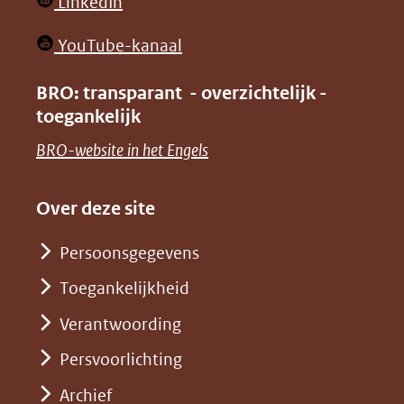
(opent
LinkedIn
nieuw
in
venster)
(opent
YouTube-kanaal
nieuw
(verwijst
in
venster)
BRO: transparant - overzichtelijk -
naar
nieuw
toegankelijk
(verwijst
een
venster)
naar
(opent
BRO-website in het Engels
andere
(verwijst
een
in
website)
naar
andere
nieuw
Over deze site
een
website)
venster)
andere
Persoonsgegevens
(verwijst
website)
Toegankelijkheid
naar
een
Verantwoording
andere
Persvoorlichting
website)
Archief