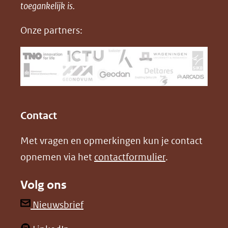
in
toegankelijk is.
c
n
D
nieuw
e
k
F
Onze partners:
venster)
b
e
(verwijst
o
d
naar
o
I
een
k
n
(opent
(opent
andere
in
in
website)
Contact
nieuw
nieuw
Met vragen en opmerkingen kun je contact
venster)
venster)
opnemen via het
contactformulier
.
(verwijst
(verwijst
naar
naar
Volg ons
een
een
andere
andere
(opent
Nieuwsbrief
website)
website)
in