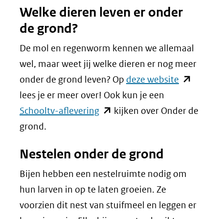
Welke dieren leven er onder
de grond?
De mol en regenworm kennen we allemaal
wel, maar weet jij welke dieren er nog meer
(opent
onder de grond leven? Op
deze website
in
lees je er meer over! Ook kun je een
(opent
nieuw
Schooltv-aflevering
kijken over Onder de
in
venster)
grond.
nieuw
(verwijst
Nestelen onder de grond
venster)
naar
(verwijst
een
Bijen hebben een nestelruimte nodig om
naar
andere
hun larven in op te laten groeien. Ze
een
website)
voorzien dit nest van stuifmeel en leggen er