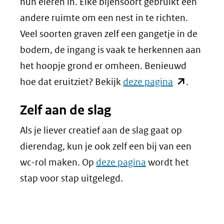
andere
hun eieren in. Elke bijensoort gebruikt een
website)
andere ruimte om een nest in te richten.
Veel soorten graven zelf een gangetje in de
bodem, de ingang is vaak te herkennen aan
het hoopje grond er omheen. Benieuwd
(opent
hoe dat eruitziet? Bekijk
deze pagina
.
in
Zelf aan de slag
nieuw
venster)
Als je liever creatief aan de slag gaat op
(verwijst
dierendag, kun je ook zelf een bij van een
naar
wc-rol maken. Op
deze pagina
wordt het
een
stap voor stap uitgelegd.
andere
website)