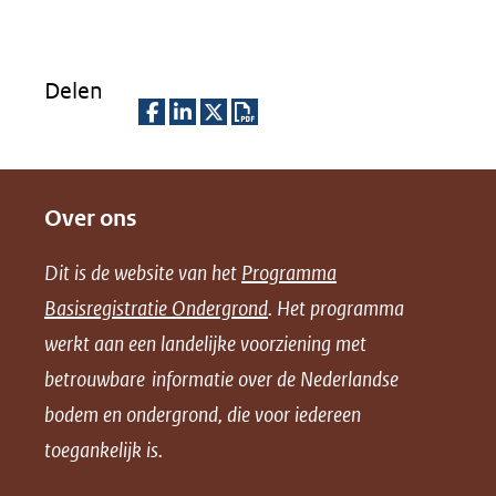
Delen
D
D
D
D
e
e
e
o
Over ons
l
l
l
w
e
e
e
n
Dit is de website van het
Programma
n
n
n
l
Basisregistratie Ondergrond
. Het programma
o
o
o
o
werkt aan een landelijke voorziening met
p
p
p
a
betrouwbare informatie over de Nederlandse
F
L
X
d
bodem en ondergrond, die voor iedereen
(opent
a
i
P
in
toegankelijk is.
c
n
D
nieuw
e
k
F