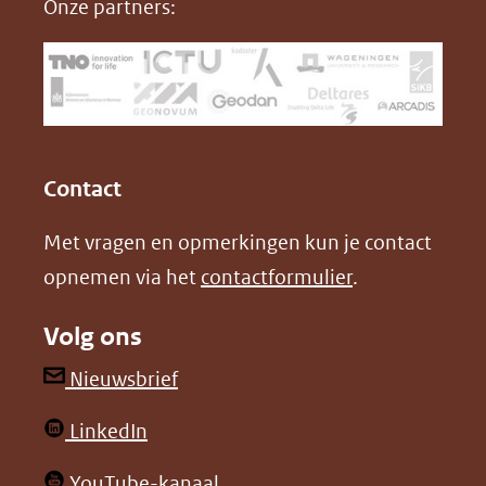
Onze partners:
venster)
b
e
(verwijst
o
d
naar
o
I
een
k
n
(opent
(opent
andere
in
in
website)
Contact
nieuw
nieuw
Met vragen en opmerkingen kun je contact
venster)
venster)
opnemen via het
contactformulier
.
(verwijst
(verwijst
naar
naar
Volg ons
een
een
andere
andere
(opent
Nieuwsbrief
website)
website)
in
(opent
LinkedIn
nieuw
in
venster)
(opent
YouTube-kanaal