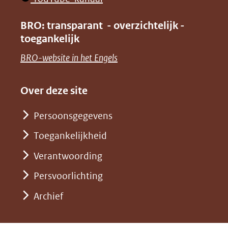
nieuw
(verwijst
in
venster)
BRO: transparant - overzichtelijk -
naar
nieuw
toegankelijk
(verwijst
een
venster)
naar
(opent
BRO-website in het Engels
andere
(verwijst
een
in
website)
naar
andere
nieuw
Over deze site
een
website)
venster)
andere
Persoonsgegevens
(verwijst
website)
Toegankelijkheid
naar
een
Verantwoording
andere
Persvoorlichting
website)
Archief