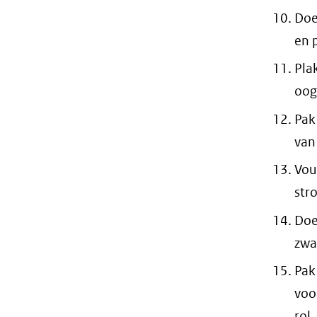
Doe
en p
Pla
oogj
Pak
van
Vou
str
Doe
zwa
Pak
voo
rol.