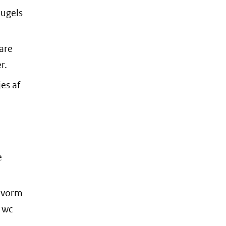
eugels
are
r.
es af
e
n vorm
 wc