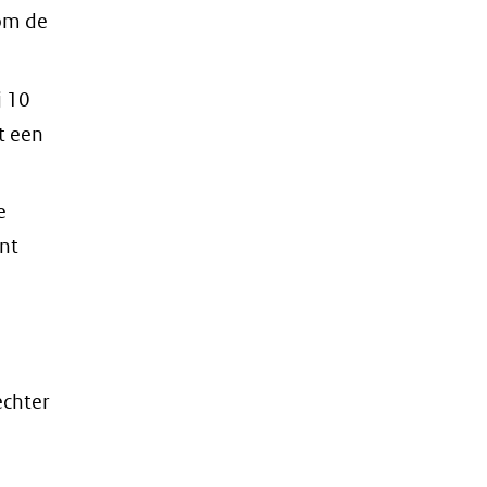
 om de
j 10
t een
e
nt
echter