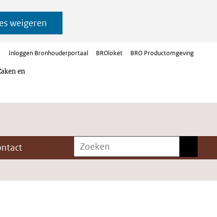
es weigeren
Inloggen Bronhouderportaal
BROloket
BRO Productomgeving
Zaken en
Zoeken
Zoeken
ontact