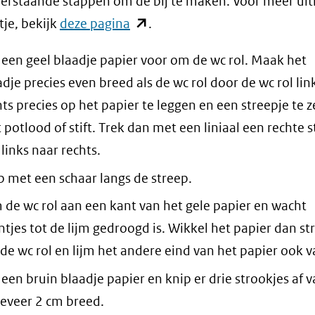
erstaande stappen om de bij te maken. Voor meer uit
(opent
tje, bekijk
deze pagina
.
in
 een geel blaadje papier voor om de wc rol. Maak het
nieuw
adje precies even breed als de wc rol door de wc rol lin
venster)
hts precies op het papier te leggen en een streepje te 
(verwijst
 potlood of stift. Trek dan met een liniaal een rechte 
naar
links naar rechts.
een
p met een schaar langs de streep.
andere
website)
m de wc rol aan een kant van het gele papier en wacht
ntjes tot de lijm gedroogd is. Wikkel het papier dan st
de wc rol en lijm het andere eind van het papier ook v
 een bruin blaadje papier en knip er drie strookjes af 
eveer 2 cm breed.