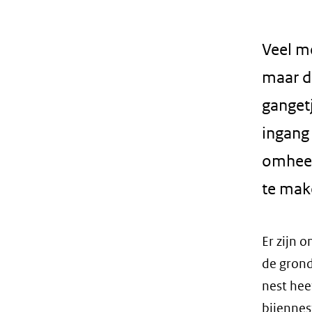
geweigerd.
Veel m
maar de
ganget
ingang
omheen.
te mak
Er zijn 
de grond
nest hee
bijennes