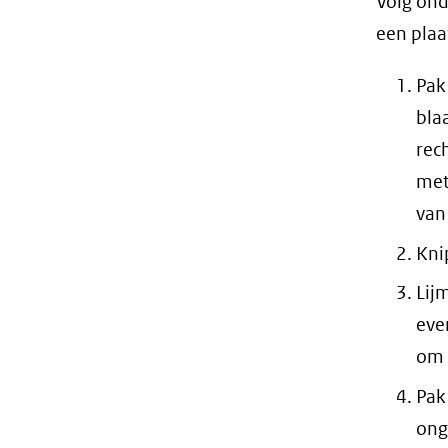
Volg ond
een plaa
Pak
bla
rec
met
van 
Kni
Lij
eve
om 
Pak
ong