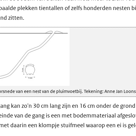
paalde plekken tientallen of zelfs honderden nesten bi
nd zitten.
snede van een nest van de pluimvoetbij. Tekening: Anne Jan Loons
ang kan zo'n 30 cm lang zijn en 16 cm onder de grond 
einde van de gang is een met bodemmateriaal afgeslo
 met daarin een klompje stuifmeel waarop een ei is ge