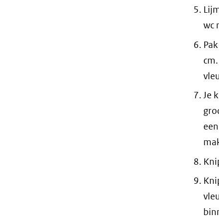
Lij
wc r
Pak
cm.
vleu
Je 
gro
een
mak
Kni
Kni
vle
bin