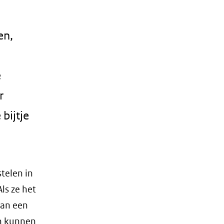
en,
n
e
r
bijtje
telen in
ls ze het
van een
ch kunnen