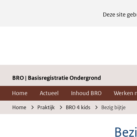
Cookies
Deze site geb
instellen
Hier
kan
het
gebruik
van
cookies
BRO | Basisregistratie Ondergrond
op
Home
Actueel
Inhoud BRO
Werken 
deze
website
Home
Praktijk
BRO 4 kids
Bezig bijtje
worden
toegestaan
Bezi
of