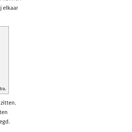
j elkaar
tra.
zitten.
ten
legd.