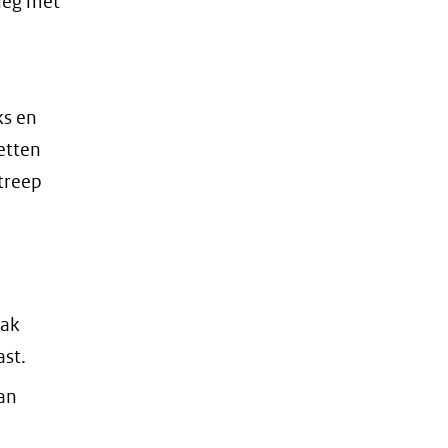
leg met
ks en
zetten
streep
rak
ast.
van