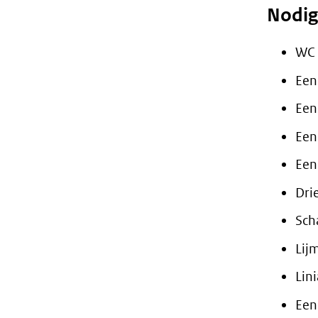
Nodig
WC 
Een
Een
Een
Een
Dri
Sch
Lij
Lini
Een 