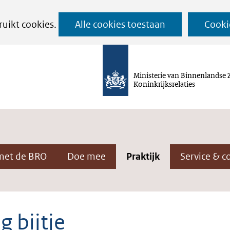
Ga
ruikt cookies.
Alle cookies toestaan
Cooki
naar
de
inhoud
Ministerie van Binnenlandse 
Koninkrijksrelaties
met de BRO
Doe mee
Praktijk
Service & c
g bijtje