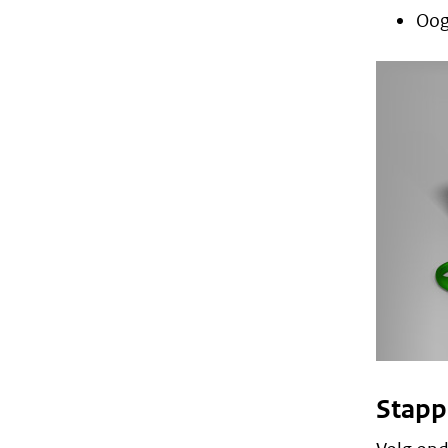
Oog
Stapp