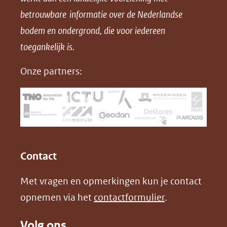
p
p
p
a
betrouwbare informatie over de Nederlandse
F
L
X
d
bodem en ondergrond, die voor iedereen
(opent
a
i
P
in
toegankelijk is.
c
n
D
nieuw
e
k
F
Onze partners:
venster)
b
e
(verwijst
o
d
naar
o
I
een
k
n
(opent
(opent
andere
in
in
website)
Contact
nieuw
nieuw
Met vragen en opmerkingen kun je contact
venster)
venster)
opnemen via het
contactformulier
.
(verwijst
(verwijst
naar
naar
Volg ons