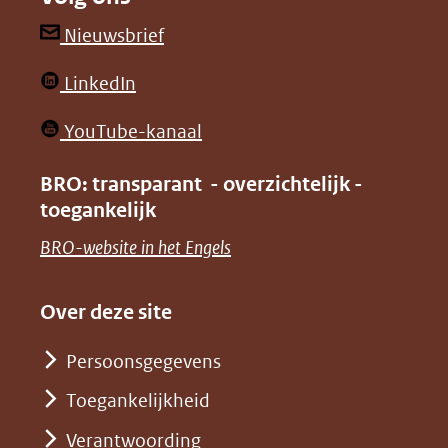
een
een
andere
andere
(opent
Nieuwsbrief
website)
website)
in
(opent
LinkedIn
nieuw
in
venster)
(opent
YouTube-kanaal
nieuw
(verwijst
in
venster)
BRO: transparant - overzichtelijk -
naar
nieuw
toegankelijk
(verwijst
een
venster)
naar
(opent
BRO-website in het Engels
andere
(verwijst
een
in
website)
naar
andere
nieuw
Over deze site
een
website)
venster)
andere
Persoonsgegevens
(verwijst
website)
Toegankelijkheid
naar
een
Verantwoording