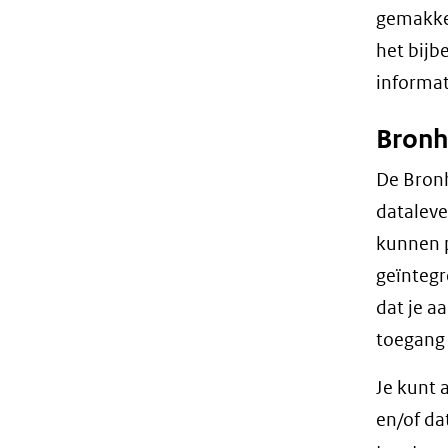
gemakkel
het bijb
informat
Bronh
De Bronh
dataleve
kunnen p
geïntegr
dat je a
toegang 
Je kunt 
en/of da