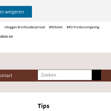
es weigeren
Inloggen Bronhouderportaal
BROloket
BRO Productomgeving
Zaken en
Zoeken
Zoeken
ontact
Tips