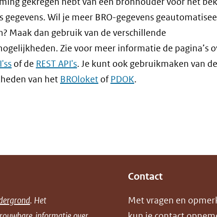
ming gekregen hebt van een bronhouder voor het bek
s gegevens. Wil je meer BRO-gegevens geautomatise
? Maak dan gebruik van de verschillende
mogelijkheden. Zie voor meer informatie de pagina’s o
'ss
of de
REST API's
. Je kunt ook gebruikmaken van d
kheden van het
BROloket
of
PDOK
.
Contact
dergrond
. Het
Met vragen en opmer
trouwbare informatie over
kun je contact opnem