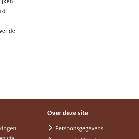
ijken
erd
ver de
e
Over deze site
kingen
Persoonsgegevens
en via