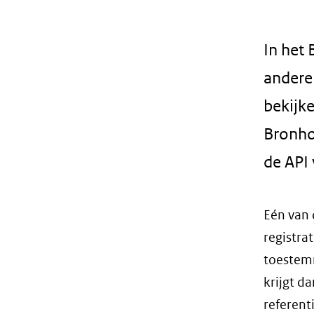
geweigerd.
In het
andere
bekijke
Bronho
de API
Eén van 
registra
toestemm
krijgt d
referent