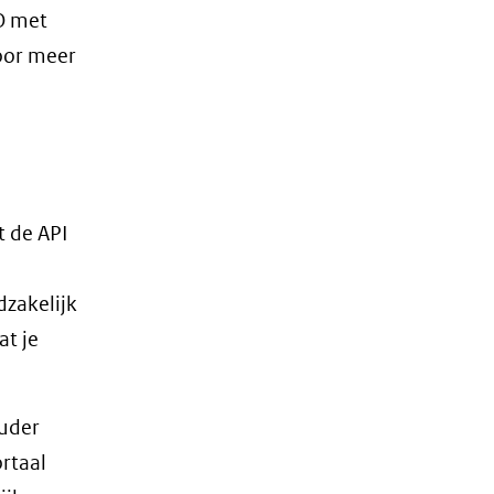
RO met
t
or meer
w
er)
jst
t de API
re
dzakelijk
te)
at je
ouder
rtaal