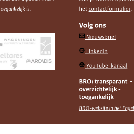
oegankelijk is.
het
contactformulier
.
Volg ons
(opent
Nieuwsbrief
in
(opent
LinkedIn
nieuw
in
venster
(o
YouTube-kanaal
nieuw
(verwij
in
venster)
BRO: transparant -
naar
ni
overzichtelijk -
(verwijst
een
ve
toegankelijk
naar
andere
(v
BRO-website in het Engel
een
websit
na
andere
ee
website)
an