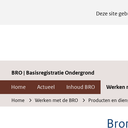
Cookies
Deze site geb
instellen
Hier
kan
het
gebruik
van
cookies
BRO | Basisregistratie Ondergrond
op
Home
Actueel
Inhoud BRO
Werken 
deze
website
Home
Werken met de BRO
Producten en dien
worden
toegestaan
Bro
of