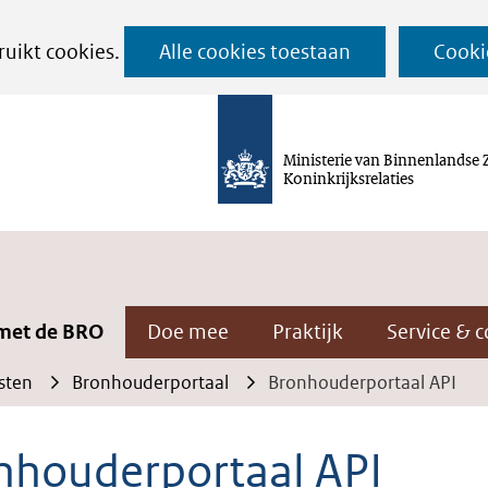
Ga
ruikt cookies.
Alle cookies toestaan
Cooki
naar
de
inhoud
Ministerie van Binnenlandse 
Koninkrijksrelaties
met de BRO
Doe mee
Praktijk
Service & c
sten
Bronhouderportaal
Bronhouderportaal API
nhouderportaal API