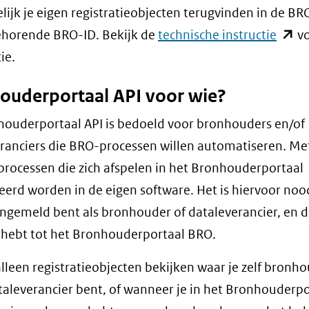
ijk je eigen registratieobjecten terugvinden in de B
(open
ehorende BRO-ID. Bekijk de
technische instructie
vo
in
ie.
nieu
ouderportaal API voor wie?
venst
(verwi
ouderportaal API is bedoeld voor bronhouders en/of
naar
ranciers die BRO-processen willen automatiseren. Me
een
rocessen die zich afspelen in het Bronhouderportaal
ande
eerd worden in de eigen software. Het is hiervoor noo
websi
angemeld bent als bronhouder of dataleverancier, en d
hebt tot het Bronhouderportaal BRO.
alleen registratieobjecten bekijken waar je zelf bronh
taleverancier bent, of wanneer je in het Bronhouderpo