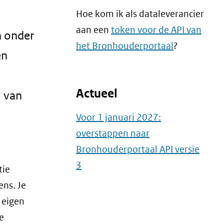
Hoe kom ik als dataleverancier
aan een
token voor de API van
n onder
het Bronhouderportaal
?
en
Actueel
l van
Voor 1 januari 2027:
overstappen naar
Bronhouderportaal API versie
3
tie
ns. Je
 eigen
e