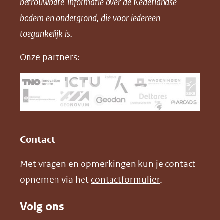
betrouwbare informatie over de Nederlandse
F
L
X
bodem en ondergrond, die voor iedereen
(opent
a
i
in
toegankelijk is.
c
n
nieuw
e
k
Onze partners:
venster)
b
e
(verwijst
o
d
naar
o
I
een
k
n
(opent
(opent
andere
in
in
website)
Contact
nieuw
nieuw
Met vragen en opmerkingen kun je contact
venster)
venster)
opnemen via het
contactformulier
.
(verwijst
(verwijst
naar
naar
Volg ons
een
een