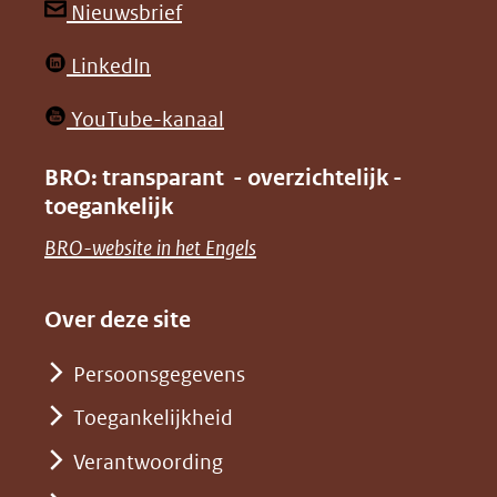
andere
andere
(opent
Nieuwsbrief
website)
website)
in
(opent
LinkedIn
nieuw
in
venster)
(opent
YouTube-kanaal
nieuw
(verwijst
in
venster)
BRO: transparant - overzichtelijk -
naar
nieuw
toegankelijk
(verwijst
een
venster)
naar
(opent
BRO-website in het Engels
andere
(verwijst
een
in
website)
naar
andere
nieuw
Over deze site
een
website)
venster)
andere
Persoonsgegevens
(verwijst
website)
Toegankelijkheid
naar
een
Verantwoording
andere