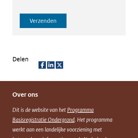
Verzenden
Delen
D
D
D
e
e
e
Over ons
l
l
l
e
e
e
Dit is de website van het
Programma
n
n
n
Basisregistratie Ondergrond
. Het programma
o
o
o
werkt aan een landelijke voorziening met
p
p
p