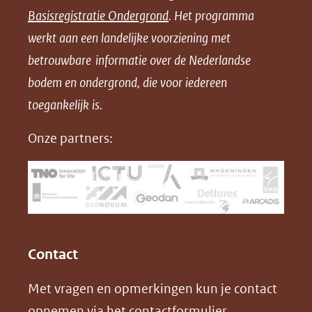
n
n
n
l
Basisregistratie Ondergrond
. Het programma
o
o
o
o
werkt aan een landelijke voorziening met
p
p
p
a
betrouwbare informatie over de Nederlandse
F
L
X
d
bodem en ondergrond, die voor iedereen
(opent
a
i
P
in
toegankelijk is.
c
n
D
nieuw
e
k
F
Onze partners:
venster)
b
e
(verwijst
o
d
naar
o
I
een
k
n
(opent
(opent
andere
in
in
website)
Contact
nieuw
nieuw
Met vragen en opmerkingen kun je contact
venster)
venster)
opnemen via het
contactformulier
.