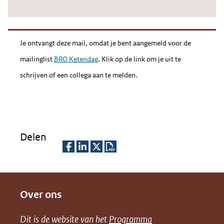
nieu
venst
(verw
Je ontvangt deze mail, omdat je bent aangemeld voor de
naar
mailinglist
BRO Ketendag
. Klik op de link om je uit te
een
schrijven of een collega aan te melden.
ande
websi
Delen
D
D
D
D
e
e
e
o
Over ons
l
l
l
w
e
e
e
n
Dit is de website van het
Programma