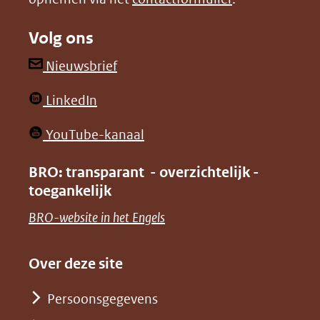
(verwijst
(verwijst
naar
naar
Volg ons
een
een
andere
andere
(opent
Nieuwsbrief
website)
website)
in
(opent
LinkedIn
nieuw
in
venster)
(opent
YouTube-kanaal
nieuw
(verwijst
in
venster)
BRO: transparant - overzichtelijk -
naar
nieuw
toegankelijk
(verwijst
een
venster)
naar
(opent
BRO-website in het Engels
andere
(verwijst
een
in
website)
naar
andere
nieuw
Over deze site
een
website)
venster)
andere
Persoonsgegevens
(verwijst
website)