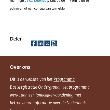
naar
mailinglist
BRO Ketendag
. Klik op de link om je uit te
een
schrijven of een collega aan te melden.
ande
websi
Delen
D
D
D
D
e
e
e
o
Over ons
l
l
l
w
e
e
e
n
Dit is de website van het
Programma
n
n
n
l
Basisregistratie Ondergrond
. Het programma
o
o
o
o
werkt aan een landelijke voorziening met
p
p
p
a
betrouwbare informatie over de Nederlandse
F
L
X
d