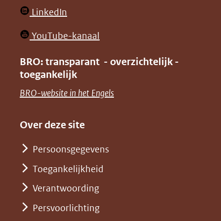
website)
website)
in
(opent
LinkedIn
nieuw
in
venster)
(opent
YouTube-kanaal
nieuw
(verwijst
in
venster)
BRO: transparant - overzichtelijk -
naar
nieuw
toegankelijk
(verwijst
een
venster)
naar
(opent
BRO-website in het Engels
andere
(verwijst
een
in
website)
naar
andere
nieuw
Over deze site
een
website)
venster)
andere
Persoonsgegevens
(verwijst
website)
Toegankelijkheid
naar
een
Verantwoording
andere
Persvoorlichting
website)