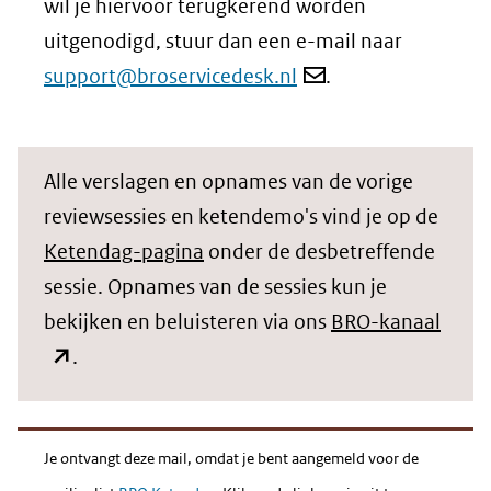
wil je hiervoor terugkerend worden
uitgenodigd, stuur dan een e-mail naar
support@broservicedesk.nl
.
Alle verslagen en opnames van de vorige
reviewsessies en ketendemo's vind je op de
Ketendag-pagina
onder de desbetreffende
sessie. Opnames van de sessies kun je
(open
bekijken en beluisteren via ons
BRO-kanaal
in
.
nieu
venst
(verw
Je ontvangt deze mail, omdat je bent aangemeld voor de