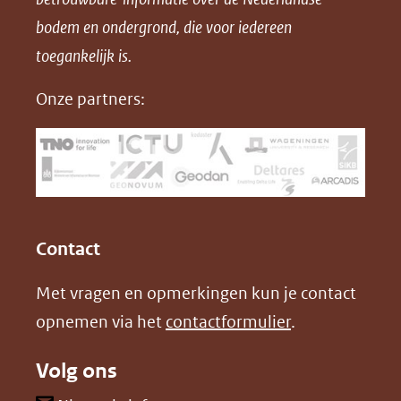
F
L
X
d
bodem en ondergrond, die voor iedereen
(opent
a
i
P
in
toegankelijk is.
c
n
D
nieuw
e
k
F
Onze partners:
venster)
b
e
(verwijst
o
d
naar
o
I
een
k
n
(opent
(opent
andere
in
in
website)
Contact
nieuw
nieuw
Met vragen en opmerkingen kun je contact
venster)
venster)
opnemen via het
contactformulier
.
(verwijst
(verwijst
naar
naar
Volg ons
een
een