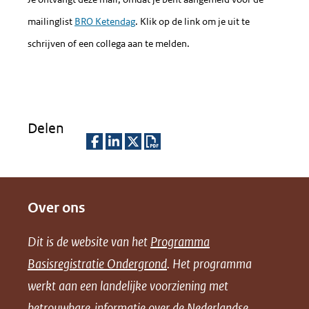
(verw
naar
mailinglist
BRO Ketendag
. Klik op de link om je uit te
een
schrijven of een collega aan te melden.
ande
websi
Delen
D
D
D
D
e
e
e
o
Over ons
l
l
l
w
e
e
e
n
Dit is de website van het
Programma
n
n
n
l
Basisregistratie Ondergrond
. Het programma
o
o
o
o
werkt aan een landelijke voorziening met
p
p
p
a
betrouwbare informatie over de Nederlandse