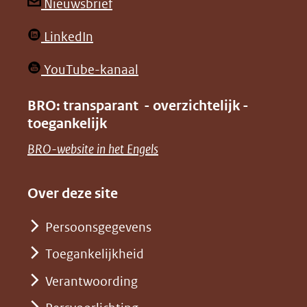
andere
andere
(opent
Nieuwsbrief
website)
website)
in
(opent
LinkedIn
nieuw
in
venster)
(opent
YouTube-kanaal
nieuw
(verwijst
in
venster)
BRO: transparant - overzichtelijk -
naar
nieuw
toegankelijk
(verwijst
een
venster)
naar
(opent
BRO-website in het Engels
andere
(verwijst
een
in
website)
naar
andere
nieuw
Over deze site
een
website)
venster)
andere
Persoonsgegevens
(verwijst
website)
Toegankelijkheid
naar
een
Verantwoording
andere