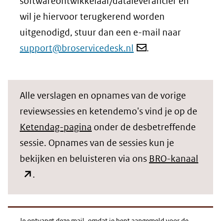
softwareontwikkelaar/dataleverancier en
wil je hiervoor terugkerend worden
uitgenodigd, stuur dan een e-mail naar
support@broservicedesk.nl
.
Alle verslagen en opnames van de vorige
reviewsessies en ketendemo's vind je op de
Ketendag-pagina
onder de desbetreffende
sessie. Opnames van de sessies kun je
(open
bekijken en beluisteren via ons
BRO-kanaal
in
.
nieu
venst
Je ontvangt deze mail, omdat je bent aangemeld voor de