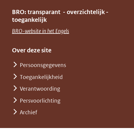
nieuw
(verwijst
in
venster)
BRO: transparant - overzichtelijk -
naar
nieuw
toegankelijk
(verwijst
een
venster)
naar
(opent
BRO-website in het Engels
andere
(verwijst
een
in
website)
naar
andere
nieuw
Over deze site
een
website)
venster)
andere
Persoonsgegevens
(verwijst
website)
Toegankelijkheid
naar
een
Verantwoording
andere
Persvoorlichting
website)
Archief