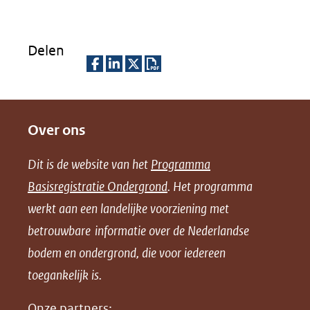
Delen
D
D
D
D
e
e
e
o
Over ons
l
l
l
w
e
e
e
n
Dit is de website van het
Programma
n
n
n
l
Basisregistratie Ondergrond
. Het programma
o
o
o
o
werkt aan een landelijke voorziening met
p
p
p
a
betrouwbare informatie over de Nederlandse
F
L
X
d
bodem en ondergrond, die voor iedereen
(opent
a
i
P
in
toegankelijk is.
c
n
D
nieuw
e
k
F
Onze partners: