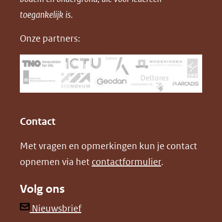
in
toegankelijk is.
c
n
D
nieuw
e
k
F
Onze partners:
venster)
b
e
(verwijst
o
d
naar
o
I
een
k
n
(opent
(opent
andere
in
in
website)
Contact
nieuw
nieuw
Met vragen en opmerkingen kun je contact
venster)
venster)
opnemen via het
contactformulier
.
(verwijst
(verwijst
naar
naar
Volg ons
een
een
andere
andere
(opent
Nieuwsbrief