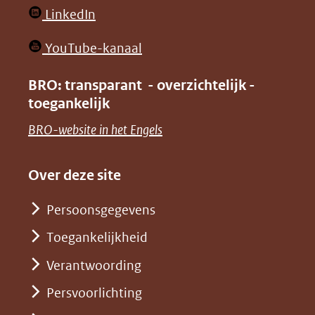
website)
website)
in
(opent
LinkedIn
nieuw
in
venster)
(opent
YouTube-kanaal
nieuw
(verwijst
in
venster)
BRO: transparant - overzichtelijk -
naar
nieuw
toegankelijk
(verwijst
een
venster)
naar
(opent
BRO-website in het Engels
andere
(verwijst
een
in
website)
naar
andere
nieuw
Over deze site
een
website)
venster)
andere
Persoonsgegevens
(verwijst
website)
Toegankelijkheid
naar
een
Verantwoording
andere
Persvoorlichting
website)