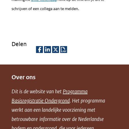
schrijven of een collega aan te melden.
Delen
D
D
D
D
e
e
e
o
Over ons
l
l
l
w
e
e
e
n
Dit is de website van het
Programma
n
n
n
l
Basisregistratie Ondergrond
. Het programma
o
o
o
o
werkt aan een landelijke voorziening met
p
p
p
a
betrouwbare informatie over de Nederlandse
F
L
X
d
bodem en ondergrond, die voor iedereen
(opent
a
i
P