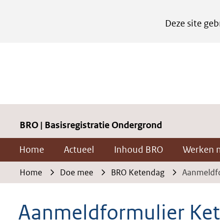
Cookies
Deze site geb
instellen
Hier
kan
het
gebruik
van
cookies
BRO | Basisregistratie Ondergrond
op
Home
Actueel
Inhoud BRO
Werken 
deze
website
Home
Doe mee
BRO Ketendag
Aanmeldfo
worden
toegestaan
Aanmeldformulier Kete
of