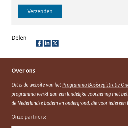
Verzenden
Delen
D
D
D
e
e
e
Over ons
l
l
l
e
e
e
Dit is de website van het
Programma Basisregistratie On
n
n
n
programma werkt aan een landelijke voorziening met be
o
o
o
de Nederlandse bodem en ondergrond, die voor iedereen t
p
p
p
F
L
X
Onze partners:
(opent
a
i