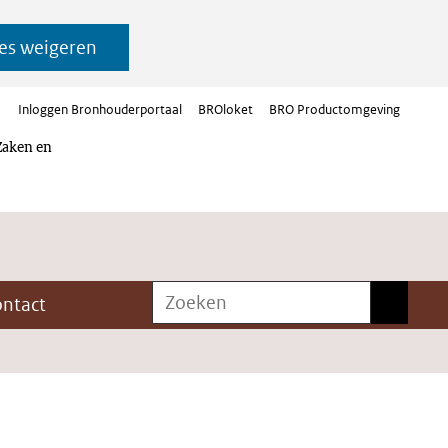
es weigeren
Inloggen Bronhouderportaal
BROloket
BRO Productomgeving
Zaken en
Zoeken
Zoeken
ontact