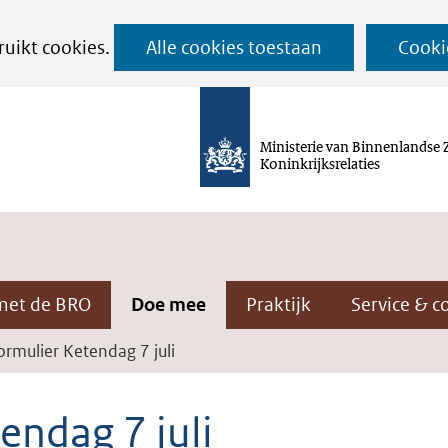
Ga
ruikt cookies.
Alle cookies toestaan
Cooki
naar
de
inhoud
Ministerie van Binnenlandse 
Koninkrijksrelaties
met de BRO
Doe mee
Praktijk
Service & c
rmulier Ketendag 7 juli
ndag 7 juli