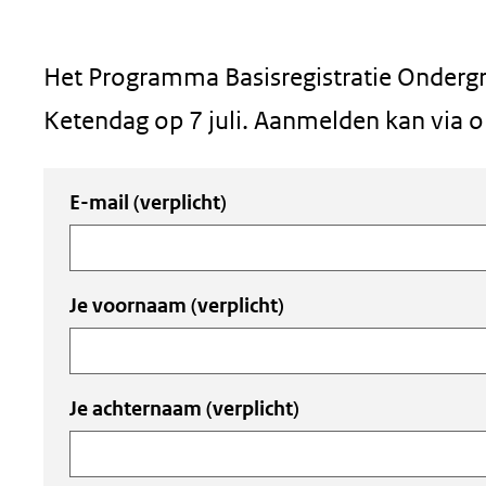
geweigerd.
Het Programma Basisregistratie Ondergro
Ketendag op 7 juli. Aanmelden kan via o
Uw
E-mail
(verplicht)
invoer
Je voornaam
(verplicht)
Je achternaam
(verplicht)