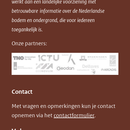
werkt aan een landelijke voorziening met
p
p
p
a
betrouwbare informatie over de Nederlandse
F
L
X
d
bodem en ondergrond, die voor iedereen
(opent
a
i
P
in
toegankelijk is.
c
n
D
nieuw
e
k
F
Onze partners:
venster)
b
e
(verwijst
o
d
naar
o
I
een
k
n
(opent
(opent
andere
in
in
website)
Contact
nieuw
nieuw
Met vragen en opmerkingen kun je contact
venster)
venster)
opnemen via het
contactformulier
.
(verwijst
(verwijst
naar
naar