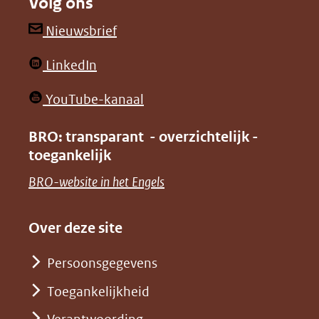
Volg ons
een
een
andere
andere
(opent
Nieuwsbrief
website)
website)
in
(opent
LinkedIn
nieuw
in
venster)
(opent
YouTube-kanaal
nieuw
(verwijst
in
venster)
BRO: transparant - overzichtelijk -
naar
nieuw
toegankelijk
(verwijst
een
venster)
naar
(opent
BRO-website in het Engels
andere
(verwijst
een
in
website)
naar
andere
nieuw
Over deze site
een
website)
venster)
andere
Persoonsgegevens
(verwijst
website)
Toegankelijkheid
naar
een