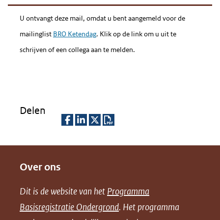
nieuw
venster)
U ontvangt deze mail, omdat u bent aangemeld voor de
(verwijst
mailinglist
BRO Ketendag
. Klik op de link om u uit te
naar
schrijven of een collega aan te melden.
een
andere
website)
Delen
D
D
D
D
e
e
e
o
Over ons
l
l
l
w
e
e
e
n
Dit is de website van het
Programma
n
n
n
l
Basisregistratie Ondergrond
. Het programma
o
o
o
o