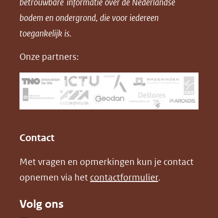
betrouwbare informatie over de Nederlandse
F
L
X
d
bodem en ondergrond, die voor iedereen
(opent
a
i
P
in
toegankelijk is.
c
n
D
nieuw
e
k
F
Onze partners:
venster)
b
e
(verwijst
o
d
naar
o
I
een
k
n
(opent
(opent
andere
in
in
website)
Contact
nieuw
nieuw
Met vragen en opmerkingen kun je contact
venster)
venster)
opnemen via het
contactformulier
.
(verwijst
(verwijst
naar
naar
Volg ons
een
een