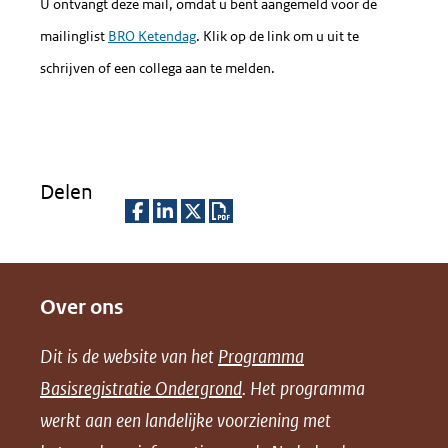
venster)
U ontvangt deze mail, omdat u bent aangemeld voor de
(verwijst
mailinglist
BRO Ketendag
. Klik op de link om u uit te
naar
schrijven of een collega aan te melden.
een
andere
website)
Delen
D
D
D
D
e
e
e
o
Over ons
l
l
l
w
e
e
e
n
Dit is de website van het
Programma
n
n
n
l
Basisregistratie Ondergrond
. Het programma
o
o
o
o
werkt aan een landelijke voorziening met
p
p
p
a