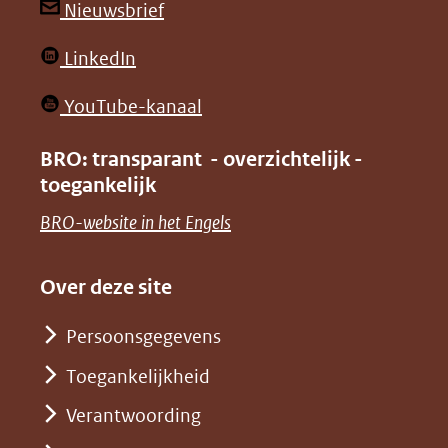
andere
andere
(opent
Nieuwsbrief
website)
website)
in
(opent
LinkedIn
nieuw
in
venster)
(opent
YouTube-kanaal
nieuw
(verwijst
in
venster)
BRO: transparant - overzichtelijk -
naar
nieuw
toegankelijk
(verwijst
een
venster)
naar
(opent
BRO-website in het Engels
andere
(verwijst
een
in
website)
naar
andere
nieuw
Over deze site
een
website)
venster)
andere
Persoonsgegevens
(verwijst
website)
Toegankelijkheid
naar
een
Verantwoording
andere