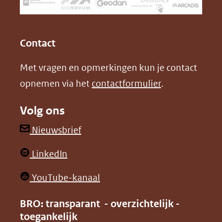
een
k
n
(opent
(opent
andere
in
in
website)
Contact
nieuw
nieuw
Met vragen en opmerkingen kun je contact
venster)
venster)
opnemen via het
contactformulier
.
(verwijst
(verwijst
naar
naar
Volg ons
een
een
andere
andere
(opent
Nieuwsbrief
website)
website)
in
(opent
LinkedIn
nieuw
in
venster)
(opent
YouTube-kanaal
nieuw
(verwijst
in
venster)
BRO: transparant - overzichtelijk -
naar
nieuw
toegankelijk
(verwijst