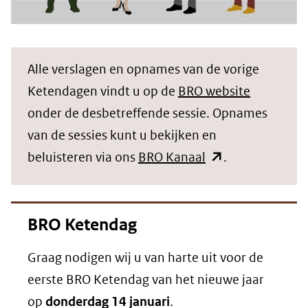
Alle verslagen en opnames van de vorige
Ketendagen vindt u op de
BRO website
onder de desbetreffende sessie. Opnames
van de sessies kunt u bekijken en
(opent
beluisteren via ons
BRO Kanaal
.
in
nieuw
BRO Ketendag
venster)
(verwijst
Graag nodigen wij u van harte uit voor de
naar
eerste BRO Ketendag van het nieuwe jaar
een
op
donderdag 14 januari
.