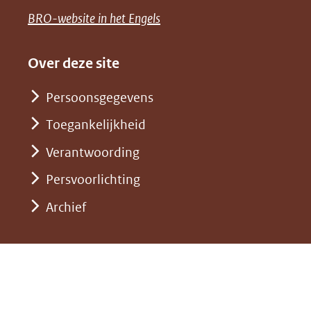
een
venster)
naar
(opent
BRO-website in het Engels
andere
(verwijst
een
in
website)
naar
andere
nieuw
Over deze site
een
website)
venster)
andere
Persoonsgegevens
(verwijst
website)
Toegankelijkheid
naar
een
Verantwoording
andere
Persvoorlichting
website)
Archief