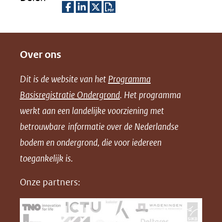
D
D
D
D
e
e
e
o
Over ons
l
l
l
w
e
e
e
n
Dit is de website van het
Programma
n
n
n
l
Basisregistratie Ondergrond
. Het programma
o
o
o
o
werkt aan een landelijke voorziening met
p
p
p
a
betrouwbare informatie over de Nederlandse
F
L
X
d
bodem en ondergrond, die voor iedereen
(opent
a
i
P
in
toegankelijk is.
c
n
D
nieuw
e
k
F
Onze partners:
venster)
b
e
(verwijst
o
d
naar
o
I