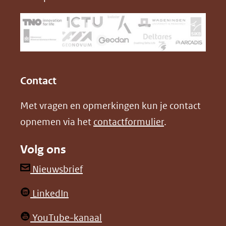
venster)
b
e
(verwijst
o
d
naar
o
I
een
k
n
(opent
(opent
andere
in
in
website)
Contact
nieuw
nieuw
Met vragen en opmerkingen kun je contact
venster)
venster)
opnemen via het
contactformulier
.
(verwijst
(verwijst
naar
naar
Volg ons
een
een
andere
andere
(opent
Nieuwsbrief
website)
website)
in
(opent
LinkedIn
nieuw
in
venster)
(opent
YouTube-kanaal
nieuw