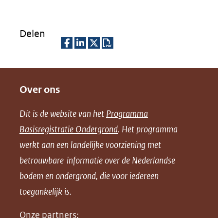
Delen
D
D
D
D
e
e
e
o
Over ons
l
l
l
w
e
e
e
n
Dit is de website van het
Programma
n
n
n
l
Basisregistratie Ondergrond
. Het programma
o
o
o
o
werkt aan een landelijke voorziening met
p
p
p
a
betrouwbare informatie over de Nederlandse
F
L
X
d
bodem en ondergrond, die voor iedereen
(opent
a
i
P
in
toegankelijk is.
c
n
D
nieuw
e
k
F
Onze partners: