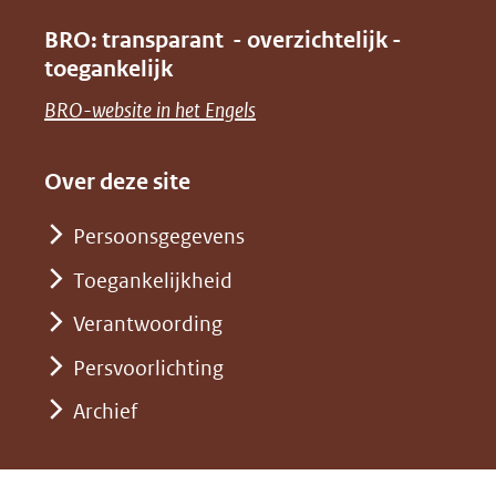
(verwijst
in
venster)
BRO: transparant - overzichtelijk -
naar
nieuw
toegankelijk
(verwijst
een
venster)
naar
(opent
BRO-website in het Engels
andere
(verwijst
een
in
website)
naar
andere
nieuw
Over deze site
een
website)
venster)
andere
Persoonsgegevens
(verwijst
website)
Toegankelijkheid
naar
een
Verantwoording
andere
Persvoorlichting
website)
Archief