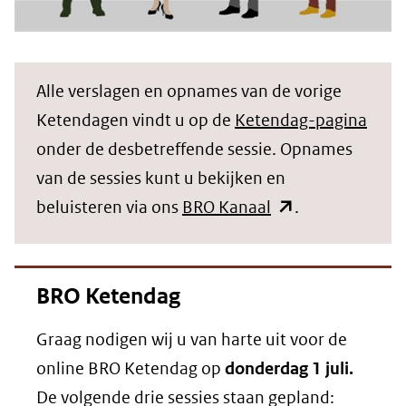
Alle verslagen en opnames van de vorige
Ketendagen vindt u op de
Ketendag-pagina
onder de desbetreffende sessie. Opnames
van de sessies kunt u bekijken en
(opent
beluisteren via ons
BRO Kanaal
.
in
nieuw
BRO Ketendag
venster)
(verwijst
Graag nodigen wij u van harte uit voor de
naar
online BRO Ketendag op
donderdag 1 juli.
een
De volgende drie sessies staan gepland: