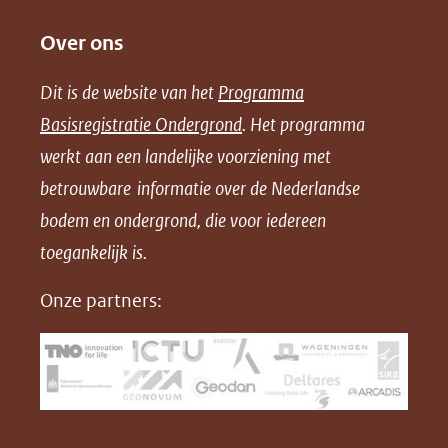
e
e
e
Over ons
l
l
l
e
e
e
Dit is de website van het
Programma
n
n
n
Basisregistratie Ondergrond
. Het programma
o
o
o
werkt aan een landelijke voorziening met
p
p
p
betrouwbare informatie over de Nederlandse
F
L
X
bodem en ondergrond, die voor iedereen
(opent
a
i
in
toegankelijk is.
c
n
nieuw
e
k
Onze partners:
venster)
b
e
(verwijst
o
d
naar
o
I
een
k
n
(opent
(opent
andere