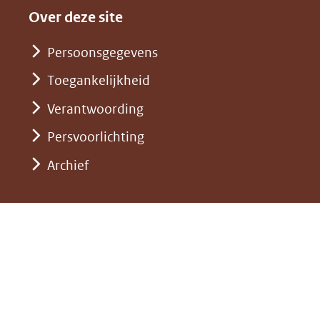
website)
naar
andere
nieuw
Over deze site
een
website)
venster)
andere
Persoonsgegevens
(verwijst
website)
Toegankelijkheid
naar
een
Verantwoording
andere
Persvoorlichting
website)
Archief