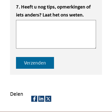
7. Heeft u nog tips, opmerkingen of
iets anders? Laat het ons weten.
Verzenden
Delen
D
D
D