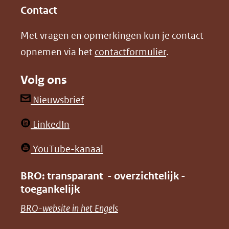
in
in
website)
Contact
nieuw
nieuw
Met vragen en opmerkingen kun je contact
venster)
venster)
opnemen via het
contactformulier
.
(verwijst
(verwijst
naar
naar
Volg ons
een
een
andere
andere
(opent
Nieuwsbrief
website)
website)
in
(opent
LinkedIn
nieuw
in
venster)
(opent
YouTube-kanaal
nieuw
(verwijst
in
venster)
BRO: transparant - overzichtelijk -
naar
nieuw
toegankelijk
(verwijst
een
venster)
naar
(opent
BRO-website in het Engels
andere
(verwijst
een
in