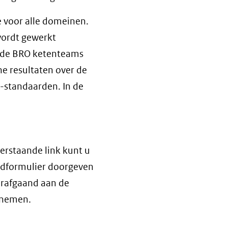
een
andere
 voor alle domeinen.
website)
wordt gewerkt
 de BRO ketenteams
e resultaten over de
-standaarden. In de
erstaande link kunt u
eldformulier doorgeven
orafgaand aan de
e nemen.