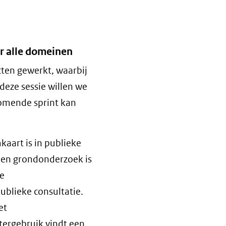
or alle domeinen
ecten gewerkt, waarbij
deze sessie willen we
komende sprint kan
aart is in publieke
 en grondonderzoek is
he
blieke consultatie.
et
ergebruik vindt een