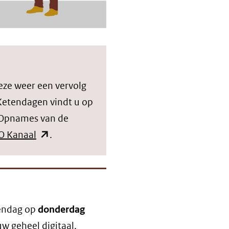
eze weer een vervolg
Ketendagen vindt u op
 Opnames van de
(opent
O Kanaal
.
in
nieuw
venster)
(verwijst
tendag op
donderdag
naar
w geheel digitaal.