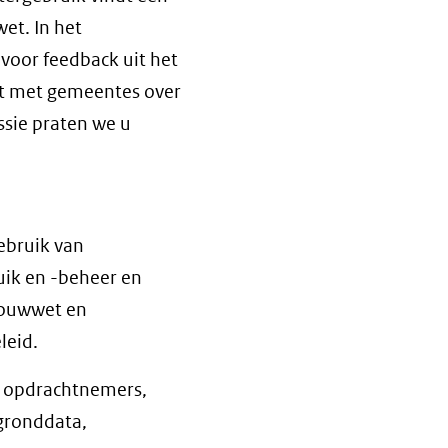
et. In het
oor feedback uit het
est met gemeentes over
ssie praten we u
gebruik van
uik en -beheer en
bouwwet en
leid.
, opdrachtnemers,
gronddata,