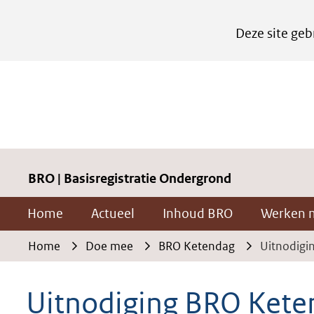
Cookies
Deze site geb
instellen
Hier
kan
het
gebruik
van
cookies
BRO | Basisregistratie Ondergrond
op
Home
Actueel
Inhoud BRO
Werken 
deze
website
Home
Doe mee
BRO Ketendag
Uitnodigi
worden
toegestaan
Uitnodiging BRO Kete
of