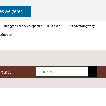
es weigeren
Inloggen Bronhouderportaal
BROloket
BRO Productomgeving
Zaken en
Zoeken
Zoeken
ontact