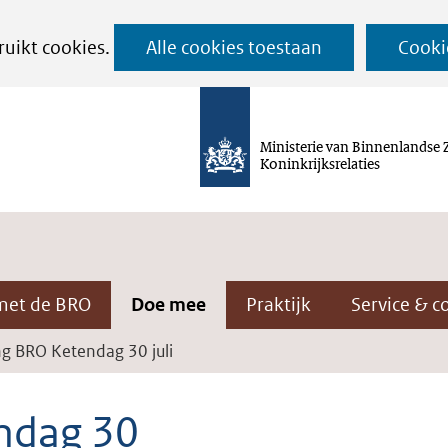
Ga
ruikt cookies.
Alle cookies toestaan
Cooki
naar
de
inhoud
Ministerie van Binnenlandse 
Koninkrijksrelaties
met de BRO
Doe mee
Praktijk
Service & c
ng BRO Ketendag 30 juli
ndag 30