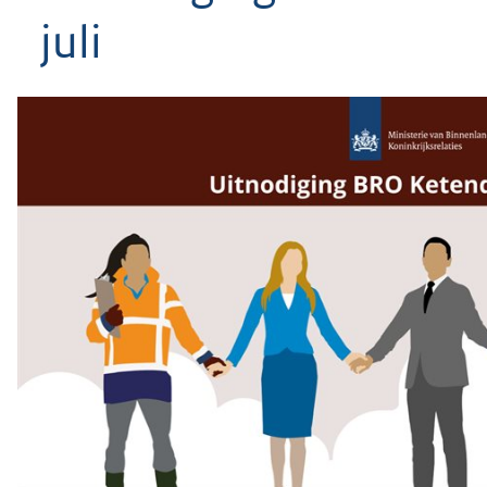
geweigerd.
juli