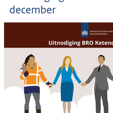
geweigerd.
december