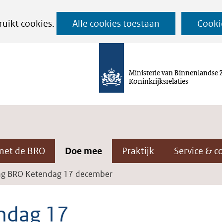
Ga
ruikt cookies.
Alle cookies toestaan
Cooki
naar
de
inhoud
Ministerie van Binnenlandse 
Koninkrijksrelaties
met de BRO
Doe mee
Praktijk
Service & c
ng BRO Ketendag 17 december
ndag 17