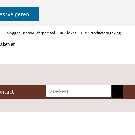
es weigeren
Inloggen Bronhouderportaal
BROloket
BRO Productomgeving
Zaken en
Zoeken
Zoeken
ontact