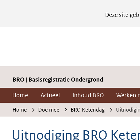
Cookies
Deze site geb
instellen
Hier
kan
het
gebruik
van
cookies
BRO | Basisregistratie Ondergrond
op
Home
Actueel
Inhoud BRO
Werken 
deze
website
Home
Doe mee
BRO Ketendag
Uitnodigi
worden
toegestaan
Uitnodiging BRO Kete
of