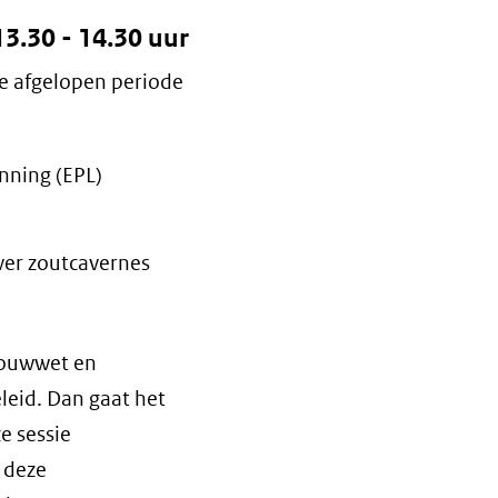
.30 - 14.30 uur
de afgelopen periode
nning (EPL)
er zoutcavernes
bouwwet en
leid. Dan gaat het
e sessie
 deze