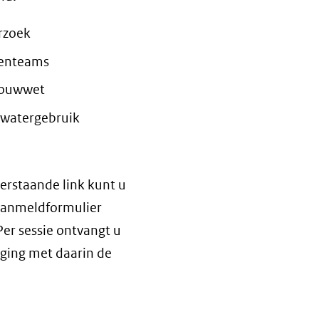
rzoek
tenteams
bouwwet
dwatergebruik
erstaande link kunt u
t aanmeldformulier
er sessie ontvangt u
iging met daarin de