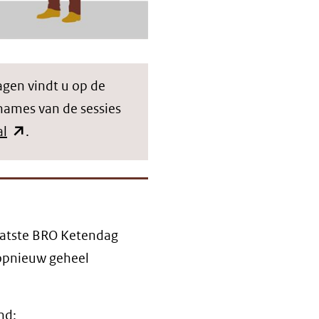
agen vindt u op de
names van de sessies
(opent
al
.
in
nieuw
venster)
(verwijst
laatste BRO Ketendag
naar
 opnieuw geheel
een
andere
website)
nd: