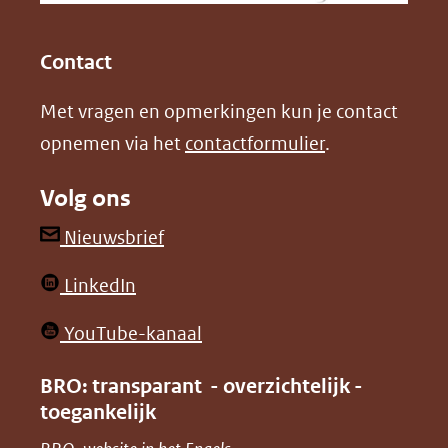
(opent
(opent
andere
in
in
website)
Contact
nieuw
nieuw
Met vragen en opmerkingen kun je contact
venster)
venster)
opnemen via het
contactformulier
.
(verwijst
(verwijst
naar
naar
Volg ons
een
een
andere
andere
(opent
Nieuwsbrief
website)
website)
in
(opent
LinkedIn
nieuw
in
venster)
(opent
YouTube-kanaal
nieuw
(verwijst
in
venster)
BRO: transparant - overzichtelijk -
naar
nieuw
toegankelijk
(verwijst
een
venster)
naar