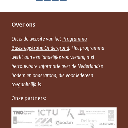
D
D
D
D
e
e
e
o
Over ons
l
l
l
w
e
e
e
n
Dit is de website van het
Programma
n
n
n
l
Basisregistratie Ondergrond
. Het programma
o
o
o
o
werkt aan een landelijke voorziening met
p
p
p
a
betrouwbare informatie over de Nederlandse
F
L
X
d
bodem en ondergrond, die voor iedereen
(opent
a
i
P
in
toegankelijk is.
c
n
D
nieuw
e
k
F
Onze partners:
venster)
b
e
(verwijst
o
d
naar
o
I
een
k
n