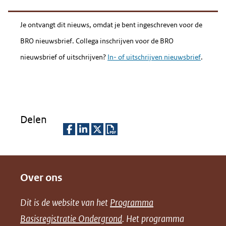
Je ontvangt dit nieuws, omdat je bent ingeschreven voor de
BRO nieuwsbrief. Collega inschrijven voor de BRO
nieuwsbrief of uitschrijven?
In- of uitschrijven nieuwsbrief
.
Delen
D
D
D
D
e
e
e
o
Over ons
l
l
l
w
e
e
e
n
Dit is de website van het
Programma
n
n
n
l
Basisregistratie Ondergrond
. Het programma
o
o
o
o