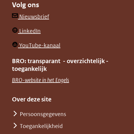
Volg ons
een
een
andere
andere
(opent
Nieuwsbrief
website)
website)
in
(opent
LinkedIn
nieuw
in
venster)
(opent
YouTube-kanaal
nieuw
(verwijst
in
venster)
BRO: transparant - overzichtelijk -
naar
nieuw
toegankelijk
(verwijst
een
venster)
naar
(opent
BRO-website in het Engels
andere
(verwijst
een
in
website)
naar
andere
nieuw
Over deze site
een
website)
venster)
andere
Persoonsgegevens
(verwijst
website)
Toegankelijkheid
naar