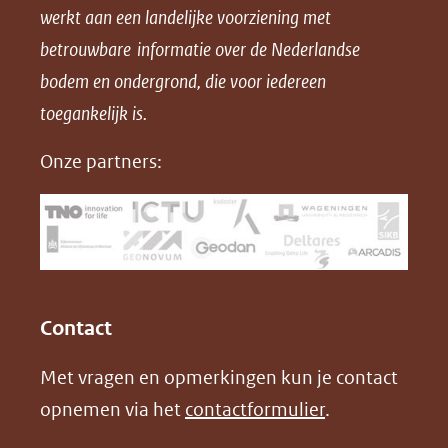
werkt aan een landelijke voorziening met
p
p
p
a
betrouwbare informatie over de Nederlandse
F
L
X
d
bodem en ondergrond, die voor iedereen
(opent
a
i
P
in
toegankelijk is.
c
n
D
nieuw
e
k
F
Onze partners:
venster)
b
e
(verwijst
o
d
naar
o
I
een
k
n
(opent
(opent
andere
in
in
website)
Contact
nieuw
nieuw
Met vragen en opmerkingen kun je contact
venster)
venster)
opnemen via het
contactformulier
.
(verwijst
(verwijst
naar
naar