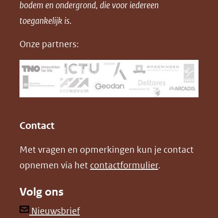
bodem en ondergrond, die voor iedereen
(opent
a
i
P
in
toegankelijk is.
c
n
D
nieuw
e
k
F
Onze partners:
venster)
b
e
(verwijst
o
d
naar
o
I
een
k
n
(opent
(opent
andere
in
in
website)
Contact
nieuw
nieuw
Met vragen en opmerkingen kun je contact
venster)
venster)
opnemen via het
contactformulier
.
(verwijst
(verwijst
naar
naar
Volg ons
een
een
andere
andere
(opent
Nieuwsbrief