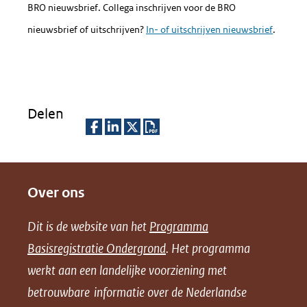
BRO nieuwsbrief. Collega inschrijven voor de BRO
nieuwsbrief of uitschrijven?
In- of uitschrijven nieuwsbrief
.
Delen
D
D
D
D
e
e
e
o
Over ons
l
l
l
w
e
e
e
n
Dit is de website van het
Programma
n
n
n
l
Basisregistratie Ondergrond
. Het programma
o
o
o
o
werkt aan een landelijke voorziening met
p
p
p
a
betrouwbare informatie over de Nederlandse
F
L
X
d