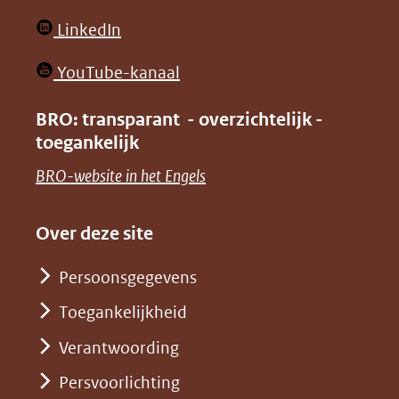
website)
website)
in
(opent
LinkedIn
nieuw
in
venster)
(opent
YouTube-kanaal
nieuw
(verwijst
in
venster)
BRO: transparant - overzichtelijk -
naar
nieuw
toegankelijk
(verwijst
een
venster)
naar
(opent
BRO-website in het Engels
andere
(verwijst
een
in
website)
naar
andere
nieuw
Over deze site
een
website)
venster)
andere
Persoonsgegevens
(verwijst
website)
Toegankelijkheid
naar
een
Verantwoording
andere
Persvoorlichting