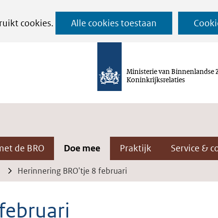
Ga
ruikt cookies.
Alle cookies toestaan
Cooki
naar
de
inhoud
Ministerie van Binnenlandse 
Koninkrijksrelaties
met de BRO
Doe mee
Praktijk
Service & c
Herinnering BRO'tje 8 februari
februari