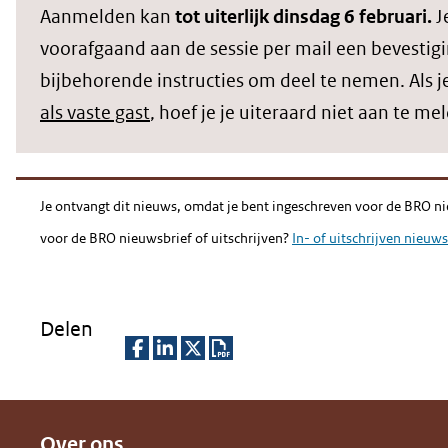
Aanmelden kan
tot uiterlijk dinsdag 6 februari.
J
voorafgaand aan de sessie per mail een bevestig
bijbehorende instructies om deel te nemen. Als j
als vaste gast
, hoef je je uiteraard niet aan te me
Je ontvangt dit nieuws, omdat je bent ingeschreven voor de BRO ni
voor de BRO nieuwsbrief of uitschrijven?
In- of uitschrijven nieuws
Delen
D
D
D
D
e
e
e
o
Over ons
l
l
l
w