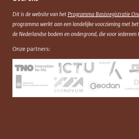
e
e
e
n
Dit is de website van het
Programma Basisregistratie On
n
n
n
l
programma werkt aan een landelijke voorziening met be
o
o
o
o
de Nederlandse bodem en ondergrond, die voor iedereen t
p
p
p
a
F
L
X
d
Onze partners:
(opent
a
i
P
in
c
n
D
nieuw
e
k
F
venster)
b
e
(verwijst
o
d
naar
o
I
een
k
n
(opent
(opent
andere
in
in
website)
nieuw
nieuw