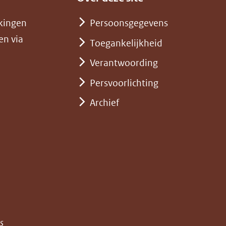
kingen
Persoonsgegevens
en via
Toegankelijkheid
Verantwoording
Persvoorlichting
Archief
)
pent
st
euw
nster)
erwijst
(opent
s