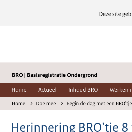
Cookies
Deze site geb
instellen
Hier
kan
het
gebruik
van
cookies
BRO | Basisregistratie Ondergrond
op
Home
Actueel
Inhoud BRO
Werken 
deze
website
Home
Doe mee
Begin de dag met een BRO'tje
worden
toegestaan
Herinnering BRO'tje 8 
of