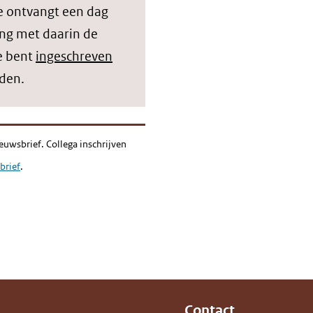
e ontvangt een dag
ing met daarin de
e bent
ingeschreven
lden.
euwsbrief. Collega inschrijven
brief
.
Contact