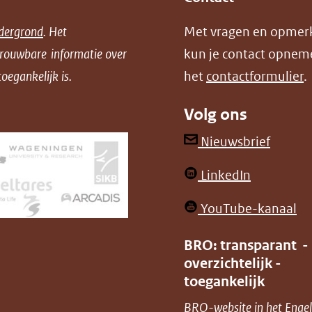
dergrond
. Het
Met vragen en opmer
trouwbare informatie over
kun je contact opnem
oegankelijk is.
het
contactformulier
.
Volg ons
(opent
Nieuwsbrief
in
(opent
LinkedIn
nieuw
in
venster
(o
YouTube-kanaal
nieuw
(verwij
in
venster)
BRO: transparant -
naar
ni
overzichtelijk -
(verwijst
een
ve
toegankelijk
naar
andere
(v
BRO-website in het Engel
een