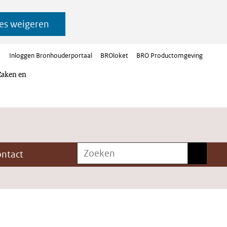
es weigeren
Inloggen Bronhouderportaal
BROloket
BRO Productomgeving
Zaken en
Zoeken
Zoeken
ontact