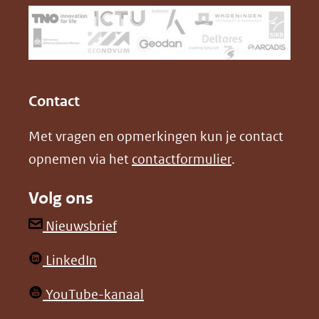
(verwijst
o
d
naar
o
I
een
k
n
(opent
(opent
andere
in
in
website)
Contact
nieuw
nieuw
Met vragen en opmerkingen kun je contact
venster)
venster)
opnemen via het
contactformulier
.
(verwijst
(verwijst
naar
naar
Volg ons
een
een
andere
andere
(opent
Nieuwsbrief
website)
website)
in
(opent
LinkedIn
nieuw
in
venster)
(opent
YouTube-kanaal
nieuw
(verwijst
in