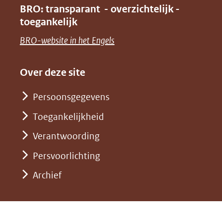
venster)
BRO: transparant - overzichtelijk -
naar
nieuw
toegankelijk
(verwijst
een
venster)
naar
(opent
BRO-website in het Engels
andere
(verwijst
een
in
website)
naar
andere
nieuw
Over deze site
een
website)
venster)
andere
Persoonsgegevens
(verwijst
website)
Toegankelijkheid
naar
een
Verantwoording
andere
Persvoorlichting
website)
Archief