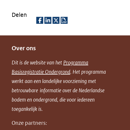
Delen
D
D
D
D
e
e
e
o
Over ons
l
l
l
w
e
e
e
n
Dit is de website van het
Programma
n
n
n
l
Basisregistratie Ondergrond
. Het programma
o
o
o
o
werkt aan een landelijke voorziening met
p
p
p
a
betrouwbare informatie over de Nederlandse
F
L
X
d
bodem en ondergrond, die voor iedereen
(opent
a
i
P
in
toegankelijk is.
c
n
D
nieuw
e
k
F
Onze partners:
venster)
b
e