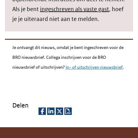
Als je bent
ingeschreven als vaste gast
, hoef
je je uiteraard niet aan te melden.
Je ontvangt dit nieuws, omdat je bent ingeschreven voor de
BRO nieuwsbrief. Collega inschrijven voor de BRO
nieuwsbrief of uitschrijven?
In- of uitschrijven nieuwsbrief
.
Delen
D
D
D
D
e
e
e
o