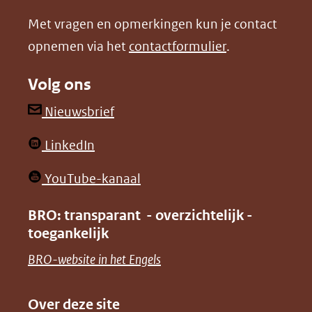
nieuw
nieuw
Met vragen en opmerkingen kun je contact
venster)
venster)
opnemen via het
contactformulier
.
(verwijst
(verwijst
naar
naar
Volg ons
een
een
andere
andere
(opent
Nieuwsbrief
website)
website)
in
(opent
LinkedIn
nieuw
in
venster)
(opent
YouTube-kanaal
nieuw
(verwijst
in
venster)
BRO: transparant - overzichtelijk -
naar
nieuw
toegankelijk
(verwijst
een
venster)
naar
(opent
BRO-website in het Engels
andere
(verwijst
een
in
website)
naar
andere
nieuw
Over deze site
een