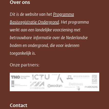
Over ons
l
l
l
w
e
e
e
n
Dit is de website van het
Programma
n
n
n
l
Basisregistratie Ondergrond
. Het programma
o
o
o
o
werkt aan een landelijke voorziening met
p
p
p
a
betrouwbare informatie over de Nederlandse
F
L
X
d
bodem en ondergrond, die voor iedereen
(opent
a
i
P
in
toegankelijk is.
c
n
D
nieuw
e
k
F
Onze partners:
venster)
b
e
(verwijst
o
d
naar
o
I
een
k
n
(opent
(opent
andere
in
in
website)
Contact