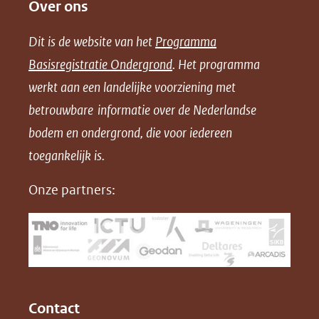
Over ons
l
l
l
w
e
e
e
n
Dit is de website van het
Programma
n
n
n
l
Basisregistratie Ondergrond
. Het programma
o
o
o
o
werkt aan een landelijke voorziening met
p
p
p
a
betrouwbare informatie over de Nederlandse
F
L
X
d
bodem en ondergrond, die voor iedereen
(opent
a
i
P
in
toegankelijk is.
c
n
D
nieuw
e
k
F
Onze partners:
venster)
b
e
(verwijst
o
d
naar
o
I
een
k
n
(opent
(opent
andere
in
in
website)
Contact