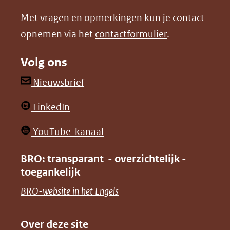
nieuw
nieuw
Met vragen en opmerkingen kun je contact
venster)
venster)
opnemen via het
contactformulier
.
(verwijst
(verwijst
naar
naar
Volg ons
een
een
andere
andere
(opent
Nieuwsbrief
website)
website)
in
(opent
LinkedIn
nieuw
in
venster)
(opent
YouTube-kanaal
nieuw
(verwijst
in
venster)
BRO: transparant - overzichtelijk -
naar
nieuw
toegankelijk
(verwijst
een
venster)
naar
(opent
BRO-website in het Engels
andere
(verwijst
een
in
website)
naar
andere
nieuw
Over deze site
een