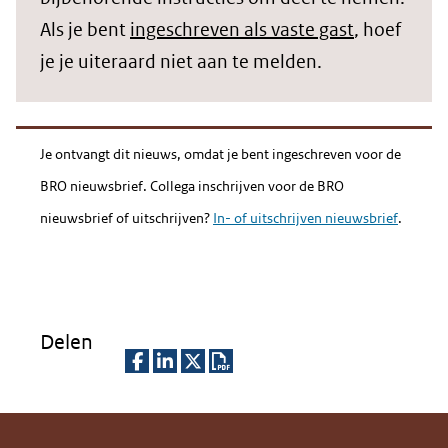
Als je bent
ingeschreven als vaste gast
, hoef
je je uiteraard niet aan te melden.
Je ontvangt dit nieuws, omdat je bent ingeschreven voor de
BRO nieuwsbrief. Collega inschrijven voor de BRO
nieuwsbrief of uitschrijven?
In- of uitschrijven nieuwsbrief
.
Delen
D
D
D
D
e
e
e
o