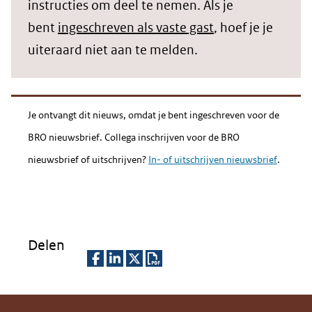
instructies om deel te nemen. Als je
bent
ingeschreven als vaste gast
, hoef je je
uiteraard niet aan te melden.
Je ontvangt dit nieuws, omdat je bent ingeschreven voor de
BRO nieuwsbrief. Collega inschrijven voor de BRO
nieuwsbrief of uitschrijven?
In- of uitschrijven nieuwsbrief
.
Delen
D
D
D
D
e
e
e
o