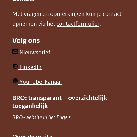
nieuw
nieuw
Met vragen en opmerkingen kun je contact
venster)
venster)
opnemen via het
contactformulier
.
(verwijst
(verwijst
naar
naar
Volg ons
een
een
andere
andere
(opent
Nieuwsbrief
website)
website)
in
(opent
LinkedIn
nieuw
in
venster)
(opent
YouTube-kanaal
nieuw
(verwijst
in
venster)
BRO: transparant - overzichtelijk -
naar
nieuw
toegankelijk
(verwijst
een
venster)
naar
(opent
BRO-website in het Engels
andere
(verwijst
een
in
website)
naar
andere
nieuw