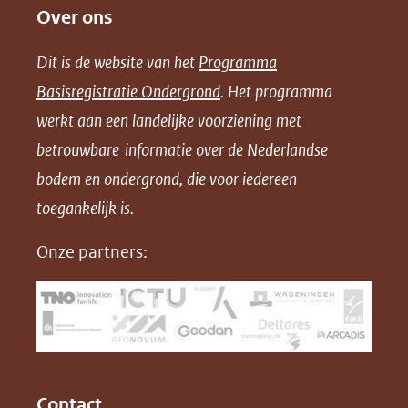
Over ons
l
l
l
w
e
e
e
n
Dit is de website van het
Programma
n
n
n
l
Basisregistratie Ondergrond
. Het programma
o
o
o
o
werkt aan een landelijke voorziening met
p
p
p
a
betrouwbare informatie over de Nederlandse
F
L
X
d
bodem en ondergrond, die voor iedereen
(opent
a
i
P
in
toegankelijk is.
c
n
D
nieuw
e
k
F
Onze partners:
venster)
b
e
(verwijst
o
d
naar
o
I
een
k
n
(opent
(opent
andere
in
in
website)
Contact