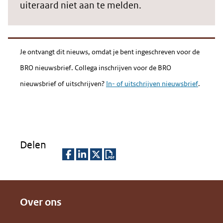
uiteraard niet aan te melden.
Je ontvangt dit nieuws, omdat je bent ingeschreven voor de
BRO nieuwsbrief. Collega inschrijven voor de BRO
nieuwsbrief of uitschrijven?
In- of uitschrijven nieuwsbrief
.
Delen
D
D
D
D
e
e
e
o
Over ons
l
l
l
w
e
e
e
n