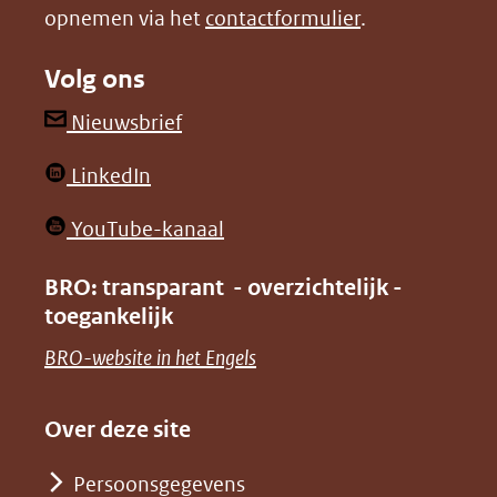
opnemen via het
contactformulier
.
(verwijst
(verwijst
naar
naar
Volg ons
een
een
andere
andere
(opent
Nieuwsbrief
website)
website)
in
(opent
LinkedIn
nieuw
in
venster)
(opent
YouTube-kanaal
nieuw
(verwijst
in
venster)
BRO: transparant - overzichtelijk -
naar
nieuw
toegankelijk
(verwijst
een
venster)
naar
(opent
BRO-website in het Engels
andere
(verwijst
een
in
website)
naar
andere
nieuw
Over deze site
een
website)
venster)
andere
Persoonsgegevens