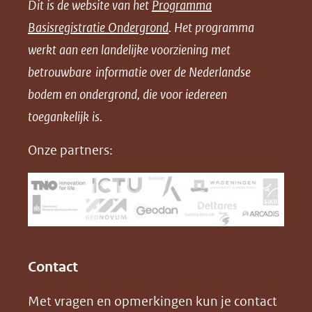
Dit is de website van het
Programma
n
n
n
l
Basisregistratie Ondergrond
. Het programma
o
o
o
o
werkt aan een landelijke voorziening met
p
p
p
a
betrouwbare informatie over de Nederlandse
F
L
X
d
bodem en ondergrond, die voor iedereen
(opent
a
i
P
in
toegankelijk is.
c
n
D
nieuw
e
k
F
Onze partners:
venster)
b
e
(verwijst
o
d
naar
o
I
een
k
n
(opent
(opent
andere
in
in
website)
Contact
nieuw
nieuw
Met vragen en opmerkingen kun je contact
venster)
venster)