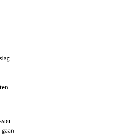
slag.
oten
sier
n gaan