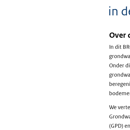
geweigerd.
in 
Over 
In dit B
grondwat
Onder di
grondwat
beregeni
bodemen
We verte
Grondwa
(GPD) en