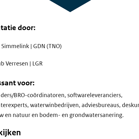
tatie door:
k Simmelink | GDN (TNO)
b Verresen | LGR
ssant voor:
ers/BRO-coördinatoren, softwareleveranciers,
erexperts, waterwinbedrijven, adviesbureaus, desku
w en natuur en bodem- en grondwatersanering.
kijken