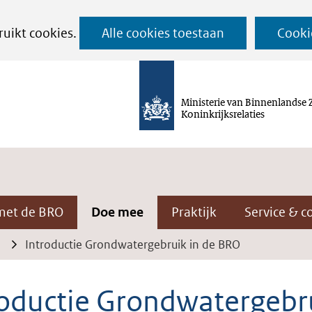
Ga
ruikt cookies.
Alle cookies toestaan
Cooki
naar
de
inhoud
Ministerie van Binnenlandse 
Koninkrijksrelaties
met de BRO
Doe mee
Praktijk
Service & c
Introductie Grondwatergebruik in de BRO
roductie Grondwatergebr