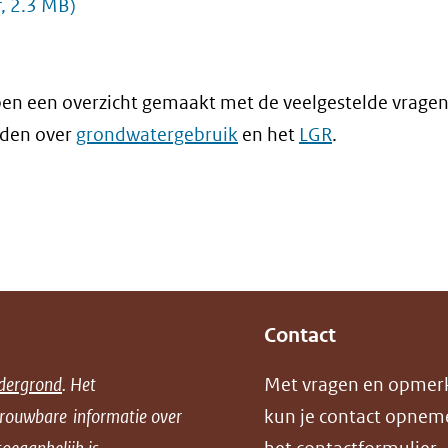
f, 2.3 MB)
en een overzicht gemaakt met de veelgestelde vragen
den over
grondwatergebruik
en het
LGR
.
Contact
dergrond
. Het
Met vragen en opmer
trouwbare informatie over
kun je contact opnem