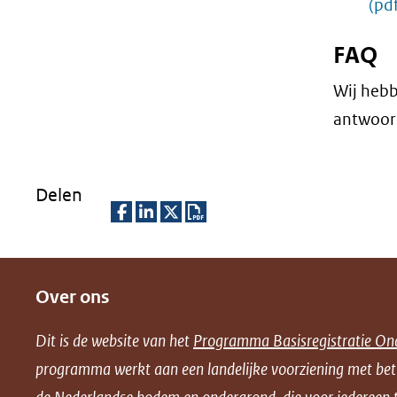
(pd
FAQ
Wij hebb
antwoor
Delen
D
D
D
D
e
e
e
o
Over ons
l
l
l
w
e
e
e
n
Dit is de website van het
Programma Basisregistratie On
n
n
n
l
programma werkt aan een landelijke voorziening met be
o
o
o
o