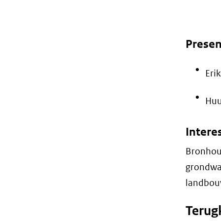
Presen
Eri
Huu
Intere
Bronhoud
grondwat
landbou
Terug