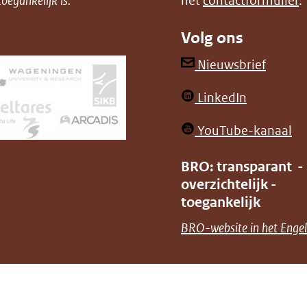
oegankelijk is.
het
contactformulier
.
Volg ons
(opent
Nieuwsbrief
in
(opent
LinkedIn
nieuw
in
venster
(o
YouTube-kanaal
nieuw
(verwij
in
venster)
BRO: transparant -
naar
ni
overzichtelijk -
(verwijst
een
ve
toegankelijk
naar
andere
(v
BRO-website in het Engel
een
websit
na
andere
ee
website)
an
we