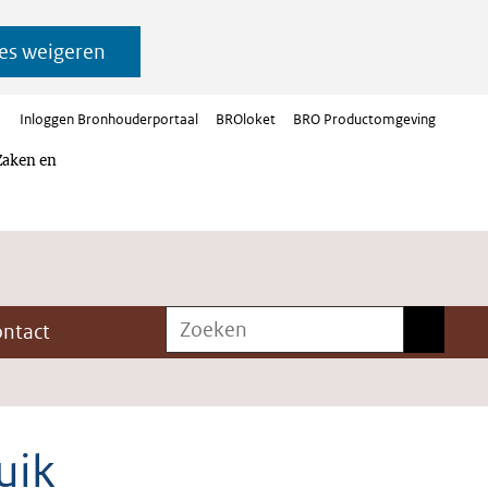
es weigeren
Inloggen Bronhouderportaal
BROloket
BRO Productomgeving
Zaken en
Zoeken
Zoeken
ontact
uik