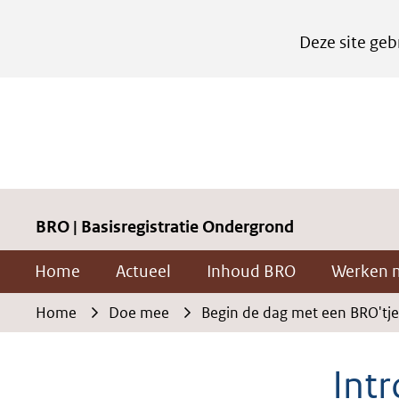
Cookies
Deze site geb
instellen
Hier
kan
het
gebruik
van
cookies
BRO | Basisregistratie Ondergrond
op
Home
Actueel
Inhoud BRO
Werken 
deze
website
Home
Doe mee
Begin de dag met een BRO'tje
worden
toegestaan
Int
of