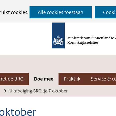
Ga
ruikt cookies.
Alle cookies toestaan
Cooki
naar
de
inhoud
Ministerie van Binnenlandse 
Koninkrijksrelaties
met de BRO
Doe mee
Praktijk
Service & c
Uitnodiging BRO'tje 7 oktober
 oktober