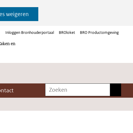
es weigeren
Inloggen Bronhouderportaal
BROloket
BRO Productomgeving
Zaken en
Zoeken
Zoeken
ontact