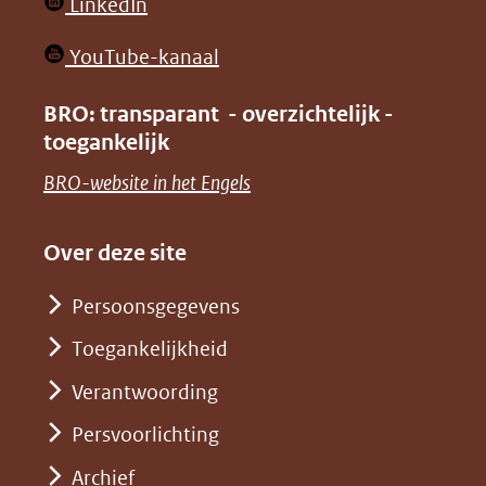
(opent
LinkedIn
nieuw
in
venster)
(opent
YouTube-kanaal
nieuw
(verwijst
in
venster)
BRO: transparant - overzichtelijk -
naar
nieuw
toegankelijk
(verwijst
een
venster)
naar
(opent
BRO-website in het Engels
andere
(verwijst
een
in
website)
naar
andere
nieuw
Over deze site
een
website)
venster)
andere
Persoonsgegevens
(verwijst
website)
Toegankelijkheid
naar
een
Verantwoording
andere
Persvoorlichting
website)
Archief