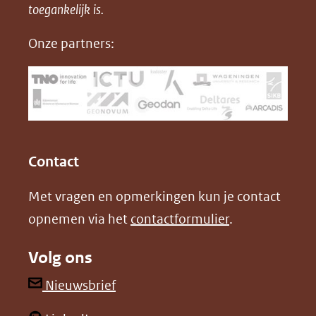
in
toegankelijk is.
c
n
nieuw
e
k
Onze partners:
venster)
b
e
(verwijst
o
d
naar
o
I
een
k
n
(opent
(opent
andere
in
in
website)
Contact
nieuw
nieuw
Met vragen en opmerkingen kun je contact
venster)
venster)
opnemen via het
contactformulier
.
(verwijst
(verwijst
naar
naar
Volg ons
een
een
andere
andere
(opent
Nieuwsbrief
website)
website)
in