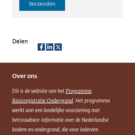
Verzenden
Delen
D
D
D
e
e
e
Over ons
l
l
l
e
e
e
Dit is de website van het
Programma
n
n
n
Basisregistratie Ondergrond
. Het programma
o
o
o
werkt aan een landelijke voorziening met
p
p
p
betrouwbare informatie over de Nederlandse
F
L
X
bodem en ondergrond, die voor iedereen
(opent
a
i