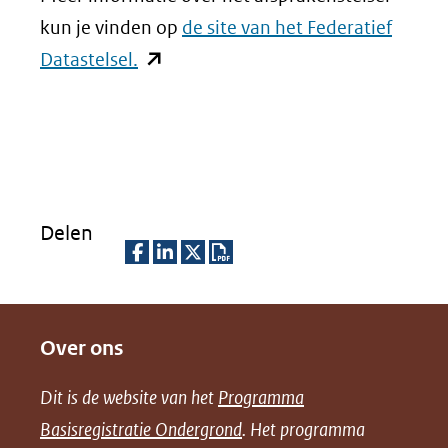
kun je vinden op
de site van het Federatief
(opent
Datastelsel.
in
nieuw
venster)
(verwijst
naar
Delen
een
andere
D
D
D
D
website)
e
e
e
o
Over ons
l
l
l
w
e
e
e
n
Dit is de website van het
Programma
n
n
n
l
Basisregistratie Ondergrond
. Het programma
o
o
o
o