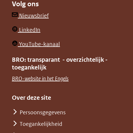
Volg ons
een
een
andere
andere
(opent
Nieuwsbrief
website)
website)
in
(opent
LinkedIn
nieuw
in
venster)
(opent
YouTube-kanaal
nieuw
(verwijst
in
venster)
BRO: transparant - overzichtelijk -
naar
nieuw
toegankelijk
(verwijst
een
venster)
naar
(opent
BRO-website in het Engels
andere
(verwijst
een
in
website)
naar
andere
nieuw
Over deze site
een
website)
venster)
andere
Persoonsgegevens
(verwijst
website)
Toegankelijkheid
naar