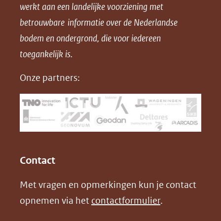
werkt aan een landelijke voorziening met
p
p
p
a
betrouwbare informatie over de Nederlandse
F
L
X
d
bodem en ondergrond, die voor iedereen
(opent
a
i
P
in
toegankelijk is.
c
n
D
nieuw
e
k
F
Onze partners:
venster)
b
e
(verwijst
o
d
naar
o
I
een
k
n
(opent
(opent
andere
in
in
website)
Contact
nieuw
nieuw
Met vragen en opmerkingen kun je contact
venster)
venster)
opnemen via het
contactformulier
.
(verwijst
(verwijst
naar
naar