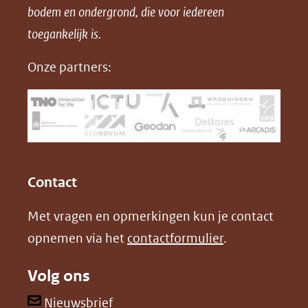
bodem en ondergrond, die voor iedereen
(opent
a
i
P
in
toegankelijk is.
c
n
D
nieuw
e
k
F
Onze partners:
venster)
b
e
(verwijst
o
d
naar
o
I
een
k
n
(opent
(opent
andere
in
in
website)
Contact
nieuw
nieuw
Met vragen en opmerkingen kun je contact
venster)
venster)
opnemen via het
contactformulier
.
(verwijst
(verwijst
naar
naar
Volg ons
een
een
andere
andere
(opent
Nieuwsbrief