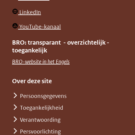
website)
website)
in
(opent
LinkedIn
nieuw
in
venster)
(opent
YouTube-kanaal
nieuw
(verwijst
in
venster)
BRO: transparant - overzichtelijk -
naar
nieuw
toegankelijk
(verwijst
een
venster)
naar
(opent
BRO-website in het Engels
andere
(verwijst
een
in
website)
naar
andere
nieuw
Over deze site
een
website)
venster)
andere
Persoonsgegevens
(verwijst
website)
Toegankelijkheid
naar
een
Verantwoording
andere
Persvoorlichting