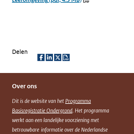
Delen
D
D
D
D
e
e
e
o
Over ons
l
l
l
w
e
e
e
n
Dit is de website van het
Programma
n
n
n
l
Basisregistratie Ondergrond
. Het programma
o
o
o
o
werkt aan een landelijke voorziening met
p
p
p
a
betrouwbare informatie over de Nederlandse
F
L
X
d