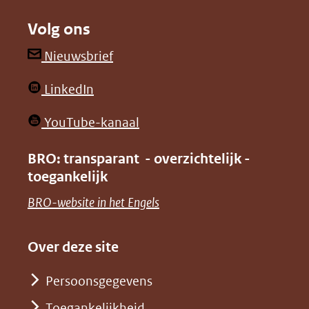
naar
naar
Volg ons
een
een
andere
andere
(opent
Nieuwsbrief
website)
website)
in
(opent
LinkedIn
nieuw
in
venster)
(opent
YouTube-kanaal
nieuw
(verwijst
in
venster)
BRO: transparant - overzichtelijk -
naar
nieuw
toegankelijk
(verwijst
een
venster)
naar
(opent
BRO-website in het Engels
andere
(verwijst
een
in
website)
naar
andere
nieuw
Over deze site
een
website)
venster)
andere
Persoonsgegevens
(verwijst
website)
Toegankelijkheid