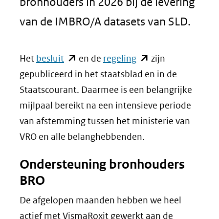
bronhouders in 2026 bij de levering
van de IMBRO/A datasets van SLD.
(opent
(opent
Het
besluit
en de
regeling
zijn
in
in
gepubliceerd in het staatsblad en in de
nieuw
nieuw
Staatscourant. Daarmee is een belangrijke
venster)
venster)
mijlpaal bereikt na een intensieve periode
(verwijst
(verwijst
van afstemming tussen het ministerie van
naar
naar
VRO en alle belanghebbenden.
een
een
Ondersteuning bronhouders
andere
andere
BRO
website)
website)
De afgelopen maanden hebben we heel
actief met VismaRoxit gewerkt aan de