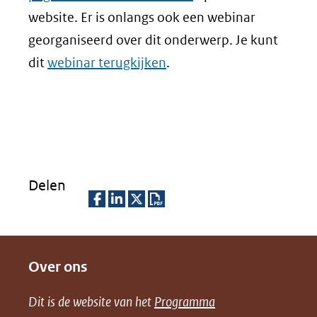
website. Er is onlangs ook een webinar
georganiseerd over dit onderwerp. Je kunt
dit
webinar terugkijken
.
Delen
D
D
D
D
e
e
e
o
Over ons
l
l
l
w
e
e
e
n
Dit is de website van het
Programma
n
n
n
l