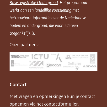
Basisregistratie Ondergrond
. Het programma
o
o
o
o
werkt aan een landelijke voorziening met
p
p
p
a
betrouwbare informatie over de Nederlandse
F
L
X
d
bodem en ondergrond, die voor iedereen
(opent
a
i
P
in
toegankelijk is.
c
n
D
nieuw
e
k
F
Onze partners:
venster)
b
e
(verwijst
o
d
naar
o
I
een
k
n
(opent
(opent
andere
in
in
website)
Contact
nieuw
nieuw
Met vragen en opmerkingen kun je contact
venster)
venster)
opnemen via het
contactformulier
.
(verwijst
(verwijst