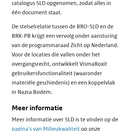
nieuw
catalogus SLD opgenomen, zodat alles in
venster)
één document staat.
(verwijst
De stelselrelatie tussen de BRO-SLD en de
naar
BRK-PB krijgt een vervolg onder aansturing
een
van de programmaraad Zicht op Nederland.
andere
Voor de locaties die vallen onder het
website)
overgangsrecht, ontwikkelt VismaRoxit
gebruikersfunctionaliteit (waaronder
materiële geschiedenis) en een koppelvlak
in Nazca Bodem.
Meer informatie
Meer informatie over SLD is te vinden op de
pagina's van Milieukwaliteit
op onze