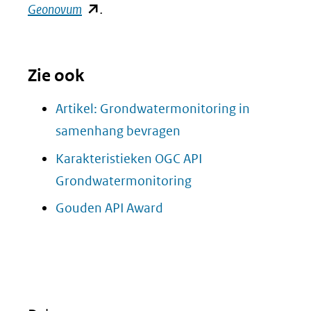
(opent
Geonovum
.
in
nieuw
Zie ook
venster)
(verwijst
Artikel: Grondwatermonitoring in
naar
samenhang bevragen
een
Karakteristieken OGC API
andere
(opent
Grondwatermonitoring
website)
in
(opent
Gouden API Award
nieuw
in
venster)
nieuw
(verwijst
venster)
naar
(verwijst