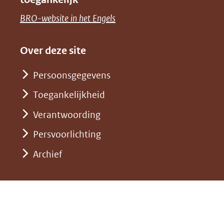
een
venster)
naar
(opent
BRO-website in het Engels
andere
(verwijst
een
in
website)
naar
andere
nieuw
Over deze site
een
website)
venster)
andere
Persoonsgegevens
(verwijst
website)
Toegankelijkheid
naar
een
Verantwoording
andere
Persvoorlichting
website)
Archief