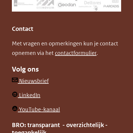
naar
o
I
een
k
n
(opent
(opent
andere
in
in
website)
Contact
nieuw
nieuw
Met vragen en opmerkingen kun je contact
venster)
venster)
opnemen via het
contactformulier
.
(verwijst
(verwijst
naar
naar
Volg ons
een
een
andere
andere
(opent
Nieuwsbrief
website)
website)
in
(opent
LinkedIn
nieuw
in
venster)
(opent
YouTube-kanaal
nieuw
(verwijst
in
venster)
BRO: transparant - overzichtelijk -
naar
nieuw
toegankelijk
(verwijst