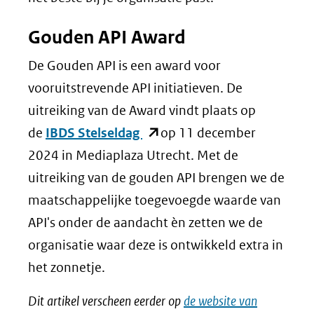
Gouden API Award
De Gouden API is een award voor
vooruitstrevende API initiatieven. De
uitreiking van de Award vindt plaats op
(opent
de
IBDS Stelseldag
op 11 december
in
2024 in Mediaplaza Utrecht. Met de
nieuw
uitreiking van de gouden API brengen we de
venster)
maatschappelijke toegevoegde waarde van
(verwijst
API's onder de aandacht èn zetten we de
naar
organisatie waar deze is ontwikkeld extra in
een
het zonnetje.
andere
Dit artikel verscheen eerder op
de website van
website)