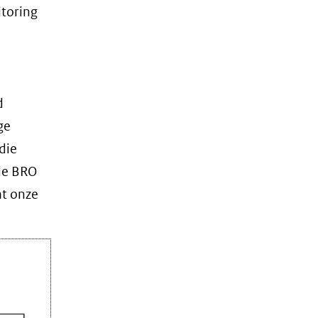
itoring
d
ge
die
de BRO
at onze