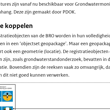
naar
een
tures zijn vanaf nu beschikbaar voor Grondwatermon
een
andere
nhang. Deze zijn gemaakt door PDOK.
andere
website)
ie koppelen
website)
istratieobjecten van de BRO worden in hun volledighei
en in een ‘objectset geopackage’. Maar een geopacka
rt ook een geometrie (locatie). De registratieobjecten 
 zijn, zoals grondwaterstandonderzoek, bevatten in 
atie. Bovendien zijn de reeksen vaak zo omvangrijk, d
 dit niet goed kunnen verwerken.