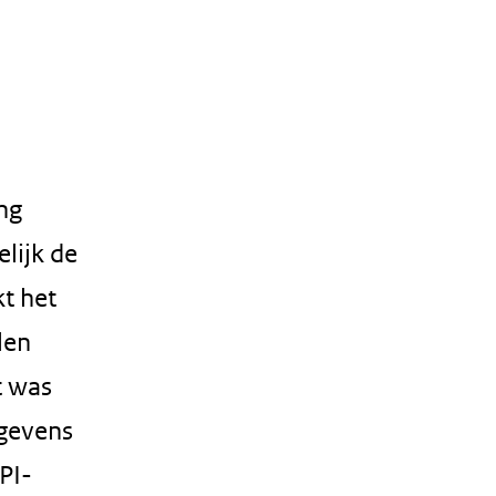
ng
lijk de
t het
len
t was
egevens
PI-