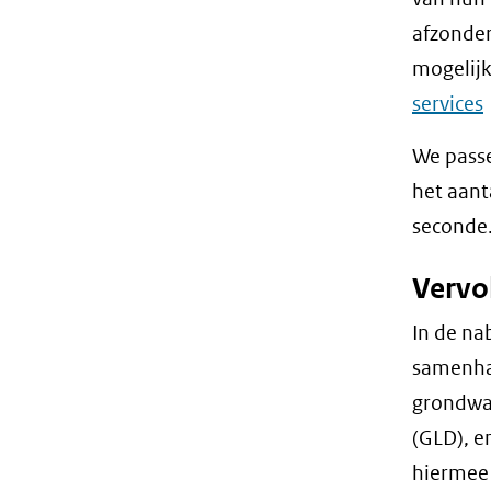
afzonder
mogelijk
services
i
We passe
het aant
seconde
(
Vervo
In de na
samenha
grondwa
(GLD), e
hiermee 