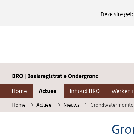
Cookies
Deze site geb
instellen
Hier
kan
het
gebruik
van
cookies
BRO | Basisregistratie Ondergrond
op
Home
Actueel
Inhoud BRO
Werken 
deze
website
Home
Actueel
Nieuws
Grondwatermonitor
worden
toegestaan
Gro
of