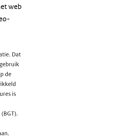
 het web
geo-
atie. Dat
 gebruik
op de
wikkeld
res is
 (BGT).
aan.