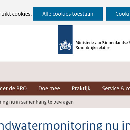
Ga
ruikt cookies.
Alle cookies toestaan
Cooki
naar
de
inhoud
Ministerie van Binnenlandse 
Koninkrijksrelaties
met de BRO
Doe mee
Praktijk
Service & c
ing nu in samenhang te bevragen
ndwatermonitoring nu i