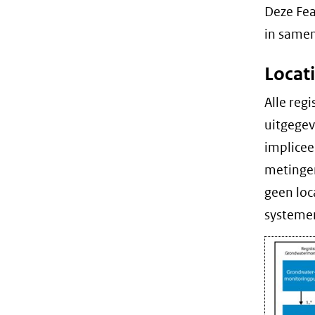
Deze Fea
in same
Locat
Alle reg
uitgegev
implicee
metingen
geen loc
systemen