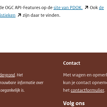
(opent
 de OGC API-Features op de
site van PDOK.
Ook
de
(opent
in
istieken
zijn daar te vinden.
in
nieuw
nieuw
venster)
venster)
(verwijst
(verwijst
naar
naar
een
een
andere
Contact
andere
website)
dergrond
. Het
Met vragen en opmer
website)
trouwbare informatie over
kun je contact opnem
oegankelijk is.
het
contactformulier
.
Volg ons