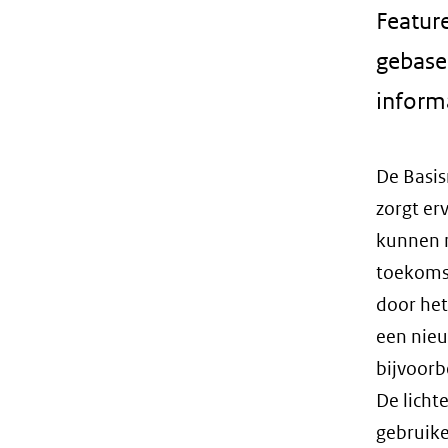
Feature
gebase
inform
De Basis
zorgt er
kunnen m
toekomst
door he
een nieu
bijvoorb
De licht
gebruike