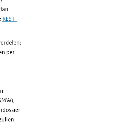
 dan
e
REST-
verdelen:
en per
in
(GMW),
ndossier
zullen