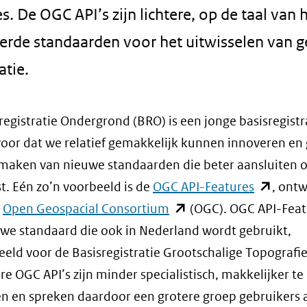
s. De OGC API’s zijn lichtere, op de taal van
erde standaarden voor het uitwisselen van 
atie.
registratie Ondergrond (BRO) is een jonge basisregistr
voor dat we relatief gemakkelijk kunnen innoveren en
aken van nieuwe standaarden die beter aansluiten 
(opent
. Eén zo’n voorbeeld is de
OGC API-Features
, ont
(opent
in
t
Open Geospacial Consortium
(OGC). OGC API-Featu
in
nieuw
we standaard die ook in Nederland wordt gebruikt,
nieuw
venster)
eeld voor de Basisregistratie Grootschalige Topografie
venster)
(verwijst
ere OGC API’s zijn minder specialistisch, makkelijker te
(verwijst
naar
n en spreken daardoor een grotere groep gebruikers 