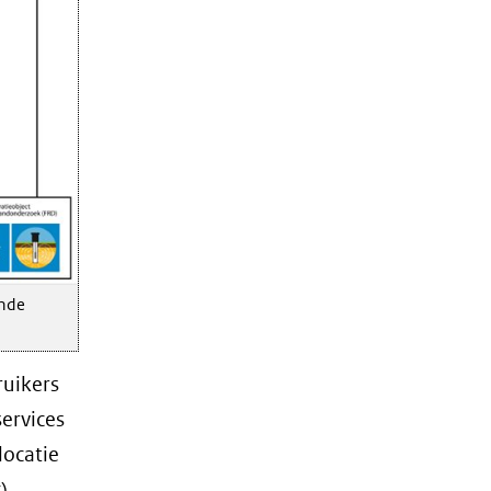
ende
ruikers
services
locatie
)