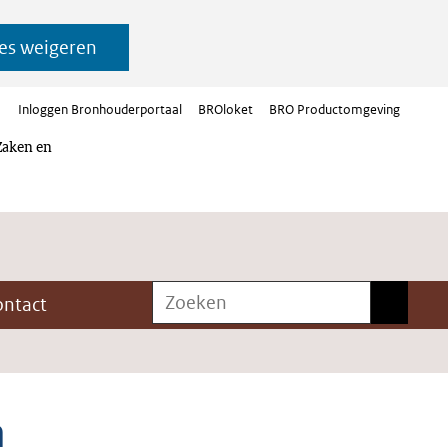
es weigeren
Inloggen Bronhouderportaal
BROloket
BRO Productomgeving
Zaken en
Zoeken
Zoeken
ontact
n