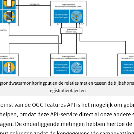
grondwatermonitoringput en de relaties met en tussen de bijbehor
registratieobjecten
omst van de OGC Features API is het mogelijk om geb
 helpen, omdat deze API-service direct al onze andere 
agen. De onderliggende metingen hebben hiertoe de 
put gekregen zodat de kengegevens (de samenvatting