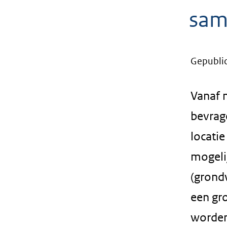
geweigerd.
sam
Gepubli
Vanaf 
bevrag
locati
mogeli
(grond
een gr
worden