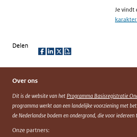
Je vindt
karakter
Delen
D
D
D
D
e
e
e
o
Over ons
l
l
l
w
e
e
e
n
Dit is de website van het
Programma Basisregistratie On
n
n
n
l
programma werkt aan een landelijke voorziening met be
o
o
o
o
de Nederlandse bodem en ondergrond, die voor iedereen t
p
p
p
a
F
L
X
d
Onze partners:
(opent
a
i
P