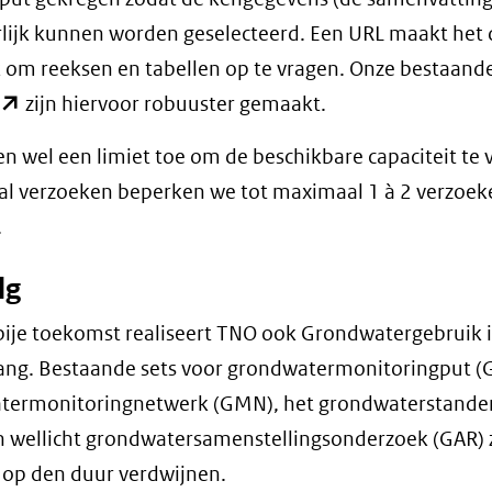
lijk kunnen worden geselecteerd. Een URL maakt het
 om reeksen en tabellen op te vragen. Onze bestaand
(opent
zijn hiervoor robuuster gemaakt.
n
n wel een limiet toe om de beschikbare capaciteit te 
nieuw
al verzoeken beperken we tot maximaal 1 à 2 verzoek
venster)
.
verwijst
naar
lg
een
bije toekomst realiseert TNO ook Grondwatergebruik 
andere
ng. Bestaande sets voor grondwatermonitoringput 
website)
termonitoringnetwerk (GMN), het grondwaterstande
n wellicht grondwatersamenstellingsonderzoek (GAR) 
op den duur verdwijnen.