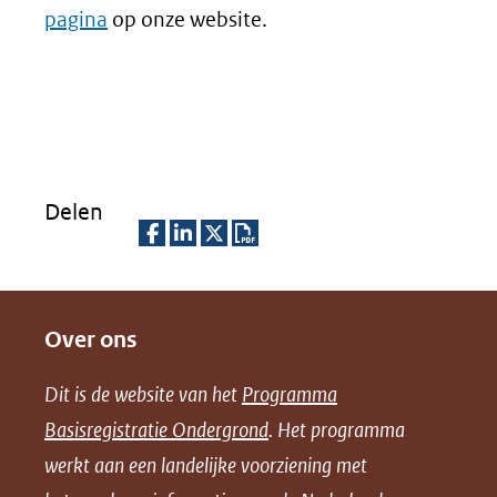
pagina
op onze website.
Delen
D
D
D
D
e
e
e
o
Over ons
l
l
l
w
e
e
e
n
Dit is de website van het
Programma
n
n
n
l
Basisregistratie Ondergrond
. Het programma
o
o
o
o
werkt aan een landelijke voorziening met
p
p
p
a