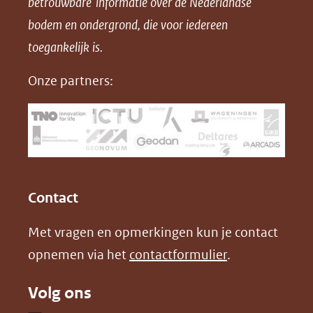
betrouwbare informatie over de Nederlandse
F
L
X
d
bodem en ondergrond, die voor iedereen
(opent
a
i
P
in
toegankelijk is.
c
n
D
nieuw
e
k
F
Onze partners:
venster)
b
e
(verwijst
o
d
naar
o
I
een
k
n
(opent
(opent
andere
in
in
website)
Contact
nieuw
nieuw
Met vragen en opmerkingen kun je contact
venster)
venster)
opnemen via het
contactformulier
.
(verwijst
(verwijst
naar
naar
Volg ons
een
een