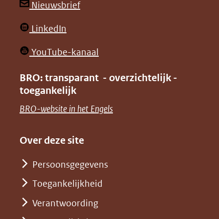
andere
andere
(opent
Nieuwsbrief
website)
website)
in
(opent
LinkedIn
nieuw
in
venster)
(opent
YouTube-kanaal
nieuw
(verwijst
in
venster)
BRO: transparant - overzichtelijk -
naar
nieuw
toegankelijk
(verwijst
een
venster)
naar
(opent
BRO-website in het Engels
andere
(verwijst
een
in
website)
naar
andere
nieuw
Over deze site
een
website)
venster)
andere
Persoonsgegevens
(verwijst
website)
Toegankelijkheid
naar
een
Verantwoording
andere