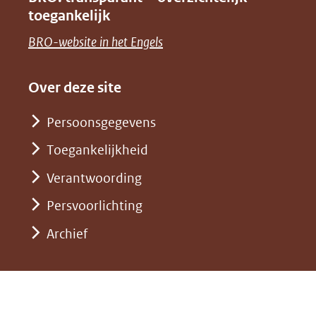
naar
nieuw
toegankelijk
(verwijst
een
venster)
naar
(opent
BRO-website in het Engels
andere
(verwijst
een
in
website)
naar
andere
nieuw
Over deze site
een
website)
venster)
andere
Persoonsgegevens
(verwijst
website)
Toegankelijkheid
naar
een
Verantwoording
andere
Persvoorlichting
website)
Archief