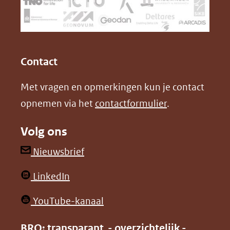
naar
o
I
een
k
n
(opent
(opent
andere
in
in
website)
Contact
nieuw
nieuw
Met vragen en opmerkingen kun je contact
venster)
venster)
opnemen via het
contactformulier
.
(verwijst
(verwijst
naar
naar
Volg ons
een
een
andere
andere
(opent
Nieuwsbrief
website)
website)
in
(opent
LinkedIn
nieuw
in
venster)
(opent
YouTube-kanaal
nieuw
(verwijst
in
venster)
BRO: transparant - overzichtelijk -