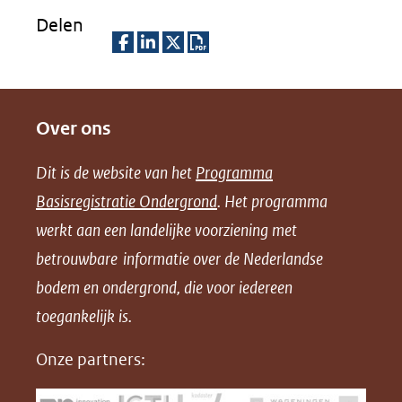
Delen
D
D
D
D
e
e
e
o
Over ons
l
l
l
w
e
e
e
n
Dit is de website van het
Programma
n
n
n
l
Basisregistratie Ondergrond
. Het programma
o
o
o
o
werkt aan een landelijke voorziening met
p
p
p
a
betrouwbare informatie over de Nederlandse
F
L
X
d
bodem en ondergrond, die voor iedereen
(opent
a
i
P
in
toegankelijk is.
c
n
D
nieuw
e
k
F
Onze partners:
venster)
b
e
(verwijst
o
d