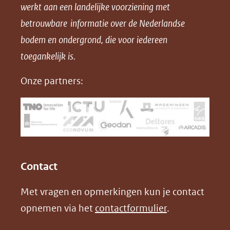
werkt aan een landelijke voorziening met
p
p
p
a
betrouwbare informatie over de Nederlandse
F
L
X
d
bodem en ondergrond, die voor iedereen
(opent
a
i
P
in
toegankelijk is.
c
n
D
nieuw
e
k
F
Onze partners:
venster)
b
e
(verwijst
o
d
naar
o
I
een
k
n
(opent
(opent
andere
in
in
website)
Contact
nieuw
nieuw
Met vragen en opmerkingen kun je contact
venster)
venster)
opnemen via het
contactformulier
.
(verwijst
(verwijst
naar
naar