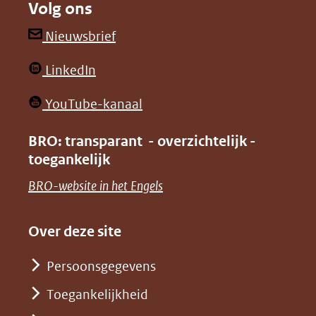
Volg ons
een
een
andere
andere
(opent
Nieuwsbrief
website)
website)
in
(opent
LinkedIn
nieuw
in
venster)
(opent
YouTube-kanaal
nieuw
(verwijst
in
venster)
BRO: transparant - overzichtelijk -
naar
nieuw
toegankelijk
(verwijst
een
venster)
naar
(opent
BRO-website in het Engels
andere
(verwijst
een
in
website)
naar
andere
nieuw
Over deze site
een
website)
venster)
andere
Persoonsgegevens
(verwijst
website)
Toegankelijkheid
naar