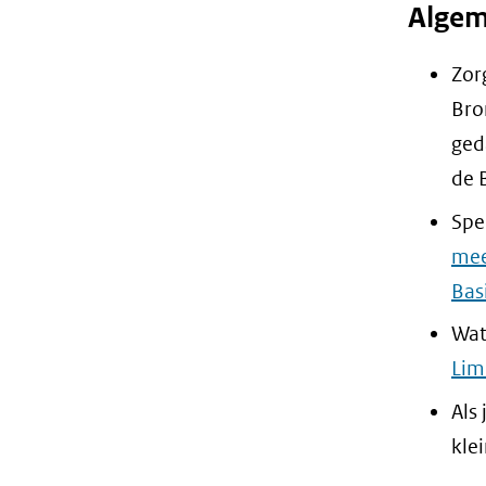
Algem
Zor
Bro
ged
de 
Spe
mee
Bas
Wat
Lim
Als
kle