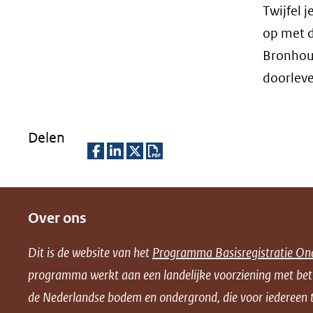
Twijfel 
op met d
Bronhoud
doorleve
Delen
D
D
D
D
e
e
e
o
Over ons
l
l
l
w
e
e
e
n
Dit is de website van het
Programma Basisregistratie On
n
n
n
l
programma werkt aan een landelijke voorziening met be
o
o
o
o
de Nederlandse bodem en ondergrond, die voor iedereen t
p
p
p
a