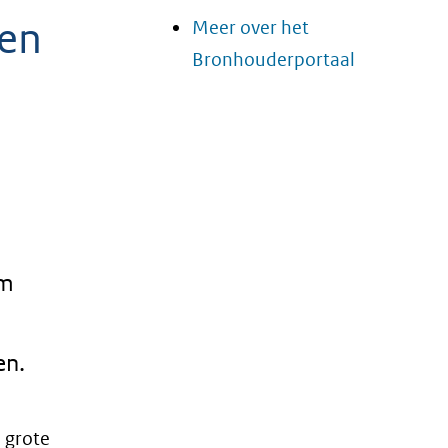
ven
Meer over het
Bronhouderportaal
om
en.
 grote