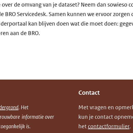
een
je over de omvang van je dataset? Neem dan sowieso c
(verwijst
andere
e BRO Servicedesk. Samen kunnen we ervoor zorgen 
naar
website)
erportaal kan blijven doen wat die moet doen: gege
een
ren aan de BRO.
andere
website)
Contact
dergrond
. Het
Met vragen en opmer
trouwbare informatie over
kun je contact opnem
oegankelijk is.
het
contactformulier
.