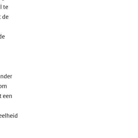
l te
t de
de
inder
 om
t een
eelheid