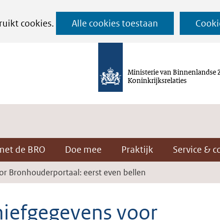
Ga
ruikt cookies.
Alle cookies toestaan
Cooki
naar
de
inhoud
Ministerie van Binnenlandse 
Koninkrijksrelaties
met de BRO
Doe mee
Praktijk
Service & c
or Bronhouderportaal: eerst even bellen
hiefgegevens voor