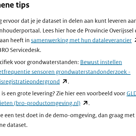
ene tips
naar
een
g ervoor dat je je dataset in delen aan kunt leveren aa
andere
nhouderportaal. Lees hier hoe de Provincie Overijssel 
website)
(
aan heeft in
samenwerking met hun dataleverancier
i
BRO Servicedesk.
n
cifiek voor grondwaterstanden:
Bewust instellen
v
tfrequentie sensoren grondwaterstandonderzoek -
(
(opent
isregistratieondergrond
.
n
in
 is een grote levering? Zie hier een voorbeeld voor
GLD
e
nieuw
(opent
ieten (bro-productomgeving.nl)
.
a
venster)
in
 je een test doet in de demo-omgeving, dan graag met
w
(verwijst
nieuw
ine dataset.
naar
venster)