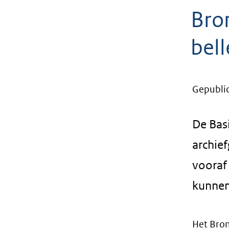
geweigerd.
Bro
bel
Gepubli
De Basi
archie
vooraf
kunnen
Het Bron