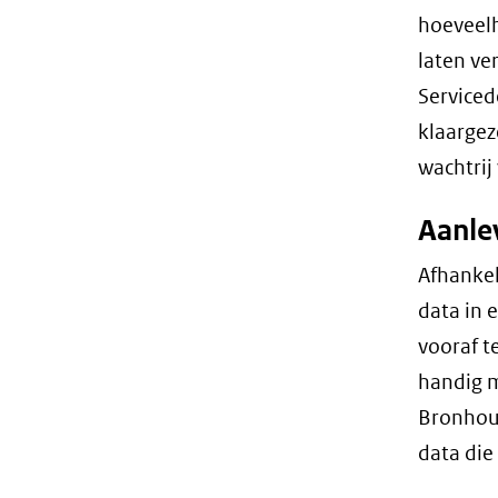
hoeveelh
laten ve
Serviced
klaarge
wachtrij
Aanle
Afhankel
data in 
vooraf t
handig m
Bronhou
data die