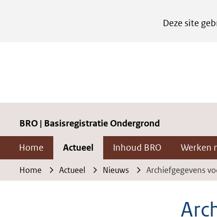
Cookies
Deze site geb
instellen
Hier
kan
het
gebruik
van
cookies
BRO | Basisregistratie Ondergrond
op
Home
Actueel
Inhoud BRO
Werken 
deze
website
Home
Actueel
Nieuws
Archiefgegevens vo
worden
toegestaan
Arc
of