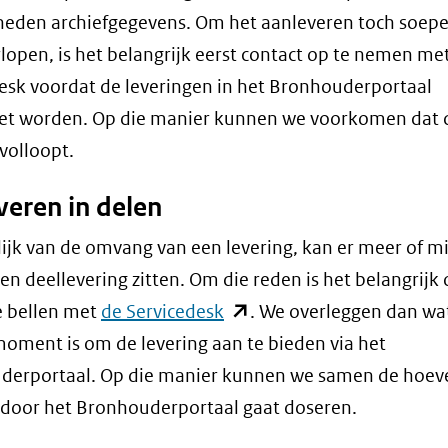
eden archiefgegevens. Om het aanleveren toch soepe
rlopen, is het belangrijk eerst contact op te nemen me
esk voordat de leveringen in het Bronhouderportaal
zet worden. Op die manier kunnen we voorkomen dat 
 volloopt.
veren in delen
ijk van de omvang van een levering, kan er meer of m
een deellevering zitten. Om die reden is het belangrijk
(opent
e bellen met
de Servicedesk
. We overleggen dan wa
in
oment is om de levering aan te bieden via het
nieuw
derportaal. Op die manier kunnen we samen de hoev
venster)
 door het Bronhouderportaal gaat doseren.
(verwijst