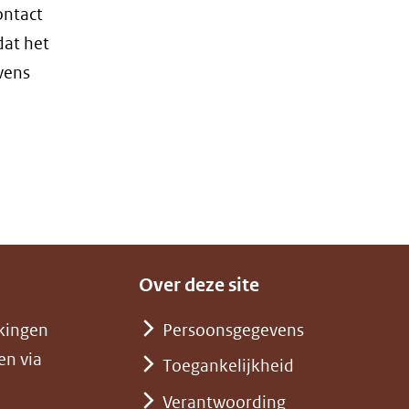
ontact
dat het
vens
Over deze site
kingen
Persoonsgegevens
en via
Toegankelijkheid
Verantwoording