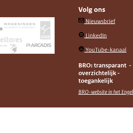
Volg ons
(opent
Nieuwsbrief
in
(opent
LinkedIn
nieuw
in
venster
(o
YouTube-kanaal
nieuw
(verwij
in
venster)
BRO: transparant -
naar
ni
overzichtelijk -
(verwijst
een
ve
toegankelijk
naar
andere
(v
BRO-website in het Engel
een
websit
na
andere
ee
website)
an
we