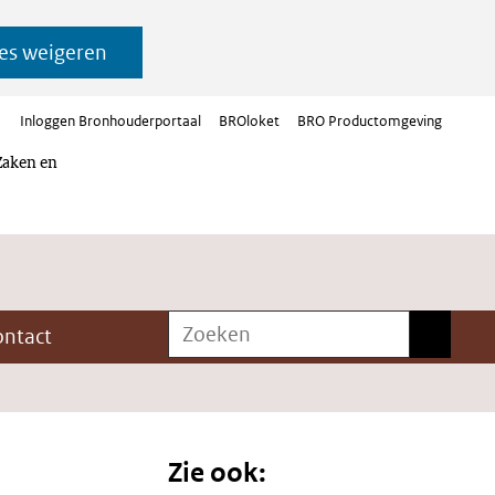
es weigeren
Inloggen Bronhouderportaal
BROloket
BRO Productomgeving
Zaken en
Zoeken
Zoeken
ontact
Zie ook: