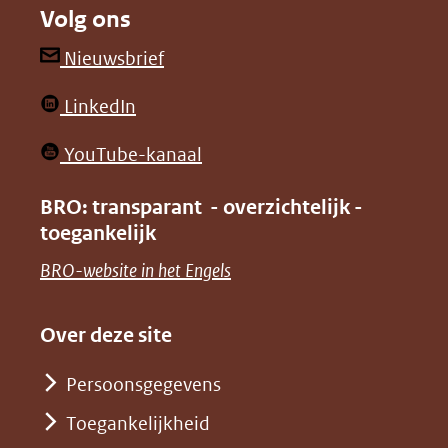
Volg ons
een
een
andere
andere
(opent
Nieuwsbrief
website)
website)
in
(opent
LinkedIn
nieuw
in
venster)
(opent
YouTube-kanaal
nieuw
(verwijst
in
venster)
BRO: transparant - overzichtelijk -
naar
nieuw
toegankelijk
(verwijst
een
venster)
naar
(opent
BRO-website in het Engels
andere
(verwijst
een
in
website)
naar
andere
nieuw
Over deze site
een
website)
venster)
andere
Persoonsgegevens
(verwijst
website)
Toegankelijkheid
naar