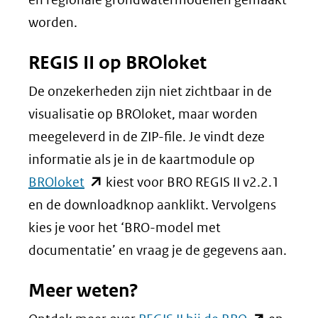
worden.
REGIS II op BROloket
De onzekerheden zijn niet zichtbaar in de
visualisatie op BROloket, maar worden
meegeleverd in de ZIP-file. Je vindt deze
informatie als je in de kaartmodule op
(opent
BROloket
kiest voor BRO REGIS II v2.2.1
in
en de downloadknop aanklikt. Vervolgens
nieuw
kies je voor het ‘BRO-model met
venster)
documentatie’ en vraag je de gegevens aan.
(verwijst
Meer weten?
naar
een