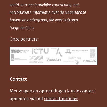
werkt aan een landelijke voorziening met
p
p
p
a
betrouwbare informatie over de Nederlandse
F
L
X
d
bodem en ondergrond, die voor iedereen
(opent
a
i
P
in
toegankelijk is.
c
n
D
nieuw
e
k
F
Onze partners:
venster)
b
e
(verwijst
o
d
naar
o
I
een
k
n
(opent
(opent
andere
in
in
website)
Contact
nieuw
nieuw
Met vragen en opmerkingen kun je contact
venster)
venster)
opnemen via het
contactformulier
.
(verwijst
(verwijst
naar
naar