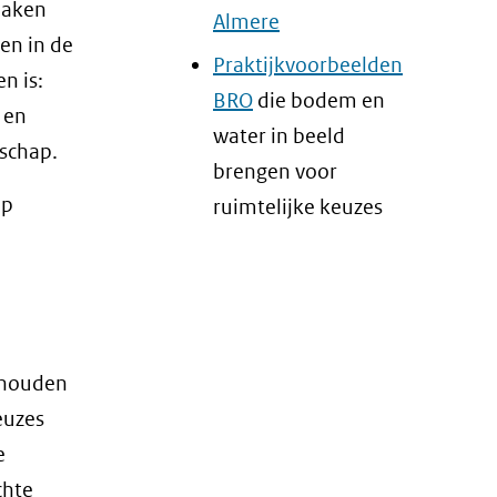
maken
Almere
en in de
Praktijkvoorbeelden
n is:
BRO
die bodem en
 en
water in beeld
dschap.
brengen voor
op
ruimtelijke keuzes
g houden
euzes
e
chte