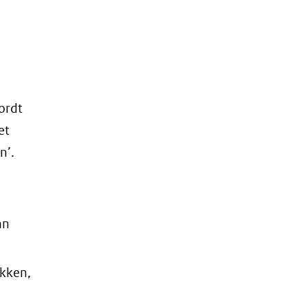
ordt
et
n’.
an
kken,