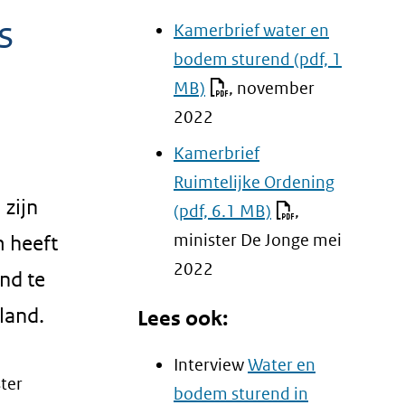
s
Kamerbrief water en
bodem sturend
(pdf, 1
MB)
, november
2022
Kamerbrief
Ruimtelijke Ordening
zijn
(pdf, 6.1 MB)
,
minister De Jonge mei
m heeft
2022
nd te
 land.
Lees ook:
Interview
Water en
ter
bodem sturend in