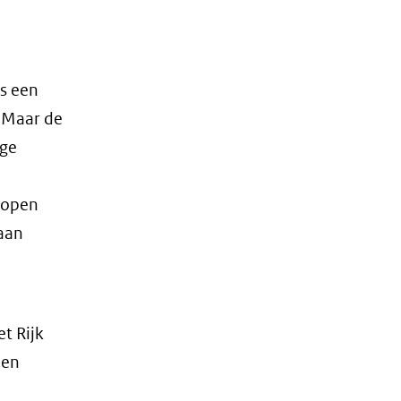
is een
 Maar de
nge
lopen
aan
t Rijk
 en