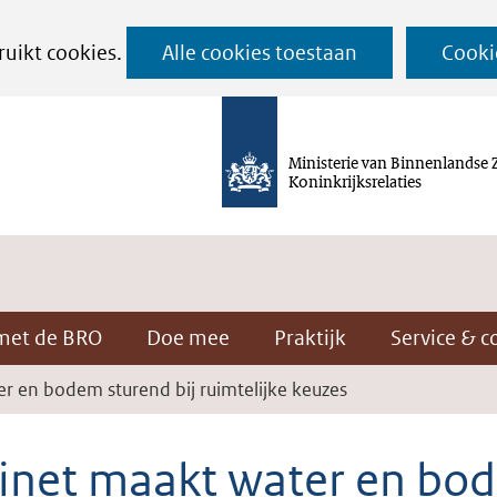
Ga
ruikt cookies.
Alle cookies toestaan
Cooki
naar
de
inhoud
Ministerie van Binnenlandse 
Koninkrijksrelaties
met de BRO
Doe mee
Praktijk
Service & c
r en bodem sturend bij ruimtelijke keuzes
inet maakt water en bo