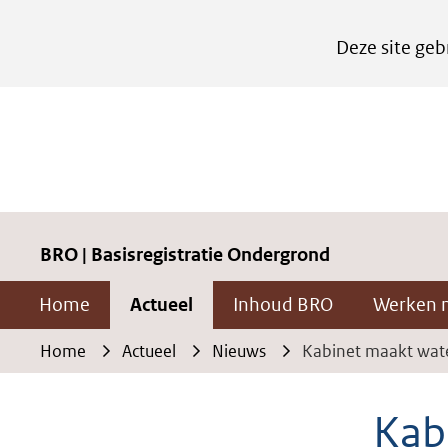
Cookies
Deze site geb
instellen
Hier
kan
het
gebruik
van
cookies
BRO | Basisregistratie Ondergrond
op
Home
Actueel
Inhoud BRO
Werken 
deze
website
Home
Actueel
Nieuws
Kabinet maakt wate
worden
toegestaan
Kab
of