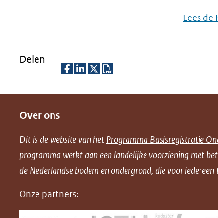
Lees de 
Delen
D
D
D
D
e
e
e
o
Over ons
l
l
l
w
e
e
e
n
Dit is de website van het
Programma Basisregistratie On
n
n
n
l
programma werkt aan een landelijke voorziening met be
o
o
o
o
de Nederlandse bodem en ondergrond, die voor iedereen t
p
p
p
a
F
L
X
d
Onze partners:
(opent
a
i
P
in
c
n
D