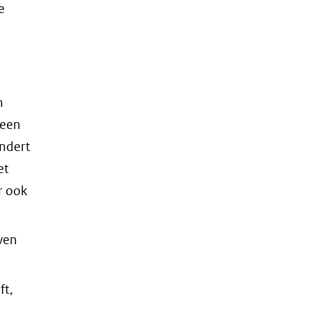
e
n
 een
indert
et
r ook
ven
ft,