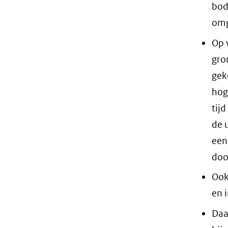
bod
omg
Op 
gro
gek
hog
tij
de 
een
doo
Ook
en 
Daa