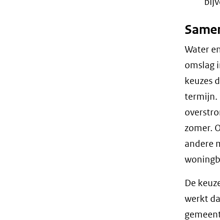
bij
Same
Water en
omslag i
keuzes d
termijn.
overstro
zomer. O
andere m
woningb
De keuze
werkt d
gemeent