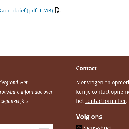
Kamerbrief
(pdf, 1 MB)
Contact
dergrond
. Het
Met vragen en opmer
trouwbare informatie over
kun je contact opnem
oegankelijk is.
het
contactformulier
.
Volg ons
(opent
Nieuwsbrief