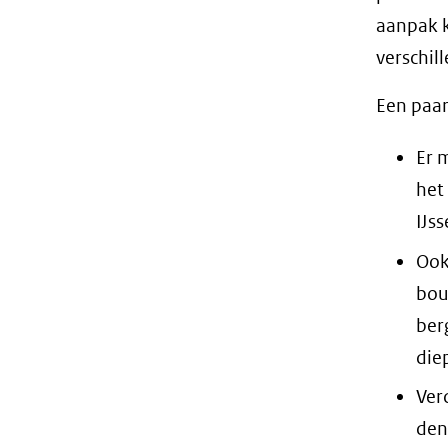
aanpak k
verschil
Een paar
Er 
het
IJs
Ook
bou
ber
die
Ver
den