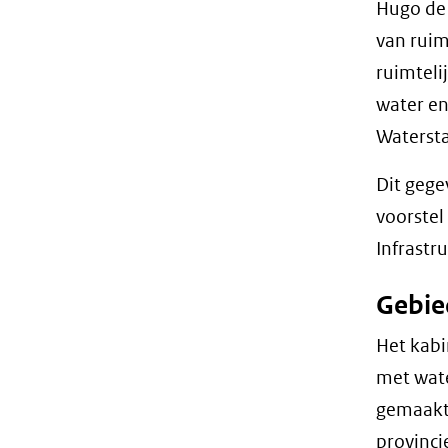
Hugo de 
van ruim
ruimteli
water en
Watersta
Dit gege
voorstel
Infrastr
Gebie
Het kabi
met wate
gemaakt
provinci