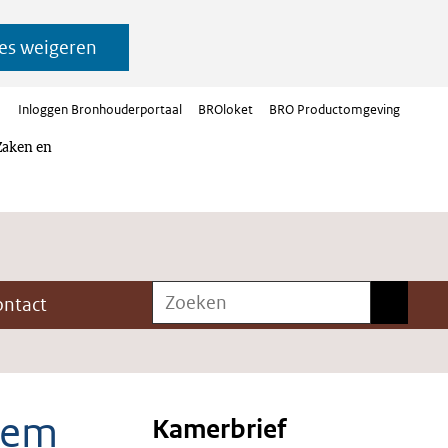
es weigeren
Inloggen Bronhouderportaal
BROloket
BRO Productomgeving
Zaken en
Zoeken
Zoeken
ontact
dem
Kamerbrief