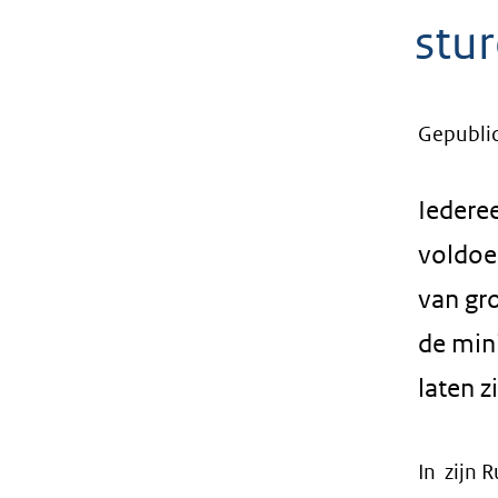
geweigerd.
stur
Gepubli
Iederee
voldoe
van gr
de min
laten z
In zijn 