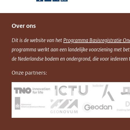
D
D
D
D
e
e
e
o
Over ons
l
l
l
w
e
e
e
n
Dit is de website van het
Programma Basisregistratie On
n
n
n
l
programma werkt aan een landelijke voorziening met be
o
o
o
o
de Nederlandse bodem en ondergrond, die voor iedereen t
p
p
p
a
F
L
X
d
Onze partners:
(opent
a
i
P
in
c
n
D
nieuw
e
k
F
venster)
b
e
(verwijst
o
d
naar
o
I
een