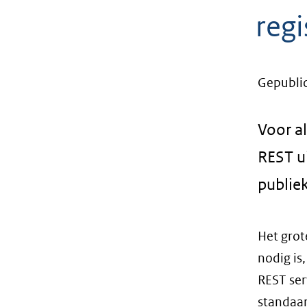
geweigerd.
regi
Gepubli
Voor al
REST ui
publie
Het grot
nodig is,
REST ser
standaar