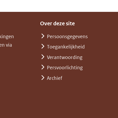
Over deze site
kingen
Persoonsgegevens
en via
Toegankelijkheid
Verantwoording
Persvoorlichting
Archief
)
pent
st