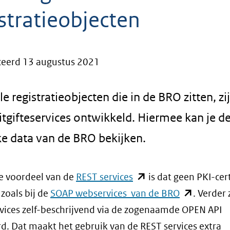
stratieobjecten
ceerd 13 augustus 2021
le registratieobjecten die in de BRO zitten, zi
tgifteservices ontwikkeld. Hiermee kan je d
ke data van de BRO bekijken.
(opent
e voordeel van de
REST services
is dat geen PKI-cert
in
(opent
 zoals bij de
SOAP webservices van de BRO
. Verder 
nieuw
in
vices zelf-beschrijvend via de zogenaamde OPEN API
venster)
nieuw
d. Dat maakt het gebruik van de REST services extra