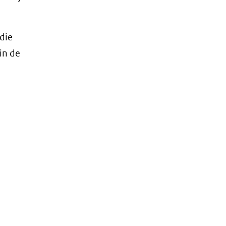
die
in de
.