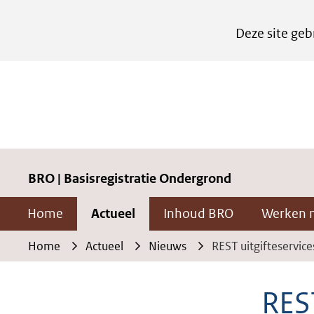
Cookies
Deze site geb
instellen
Hier
kan
het
gebruik
van
cookies
BRO | Basisregistratie Ondergrond
op
Home
Actueel
Inhoud BRO
Werken 
deze
website
Home
Actueel
Nieuws
REST uitgifteservice
worden
toegestaan
REST
of