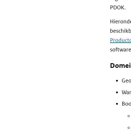
PDOK.
Hieronde
beschikba
Product
software
Domei
Geo
Wan
Boo