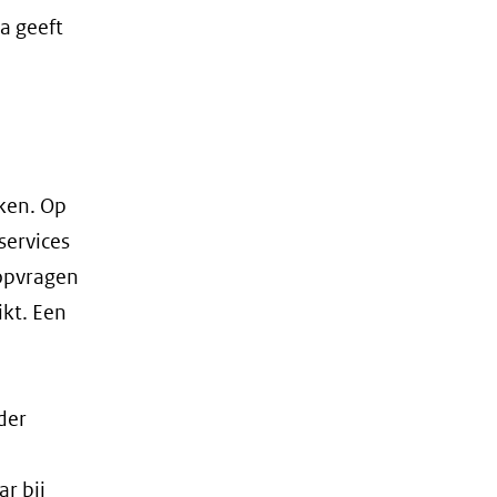
a geeft
jken. Op
services
 opvragen
ikt. Een
der
r bij