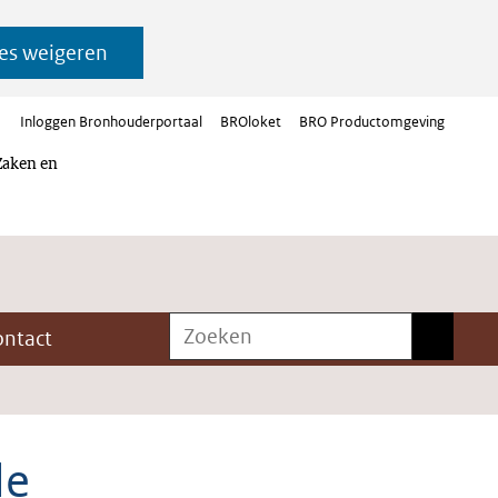
es weigeren
Inloggen Bronhouderportaal
BROloket
BRO Productomgeving
Zaken en
Zoeken
Zoeken
ontact
le