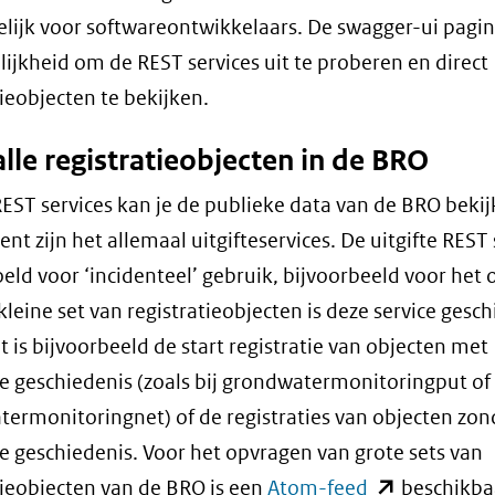
(verwijst
venster)
lijk voor softwareontwikkelaars. De swagger-ui pagin
naar
(verwijst
ijkheid om de REST services uit te proberen en direct
een
naar
tieobjecten te bekijken.
andere
een
lle registratieobjecten in de BRO
website)
andere
website)
EST services kan je de publieke data van de BRO beki
nt zijn het allemaal uitgifteservices. De uitgifte REST 
oeld voor ‘incidenteel’ gebruik, bijvoorbeeld voor het
kleine set van registratieobjecten is deze service gesch
et is bijvoorbeeld de start registratie van objecten met
e geschiedenis (zoals bij grondwatermonitoringput of
ermonitoringnet) of de registraties van objecten zon
e geschiedenis. Voor het opvragen van grote sets van
(opent
tieobjecten van de BRO is een
Atom-feed
beschikbaa