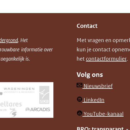
Contact
dergrond
. Het
Met vragen en opmer
trouwbare informatie over
kun je contact opnem
oegankelijk is.
het
contactformulier
.
Volg ons
(opent
Nieuwsbrief
in
(opent
LinkedIn
nieuw
in
venster
(o
YouTube-kanaal
nieuw
(verwij
in
venster)
BRO: transparant -