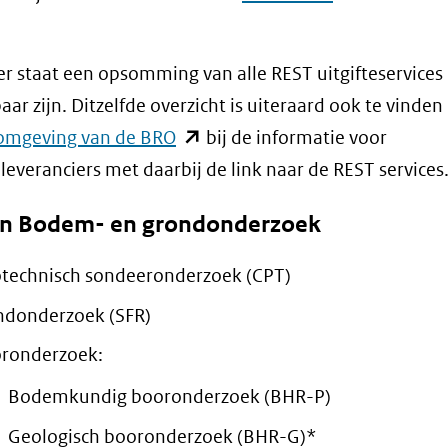
in
nieuw
r staat een opsomming van alle REST uitgifteservices 
venster)
ar zijn. Ditzelfde overzicht is uiteraard ook te vinden 
(verwijst
(opent
omgeving van de BRO
bij de informatie voor
naar
in
leveranciers met daarbij de link naar de REST services
een
nieuw
andere
n Bodem- en grondonderzoek
venster)
website)
(verwijst
technisch sondeeronderzoek (CPT)
naar
donderzoek (SFR)
een
ronderzoek:
andere
website)
Bodemkundig booronderzoek (BHR-P)
Geologisch booronderzoek (BHR-G)*