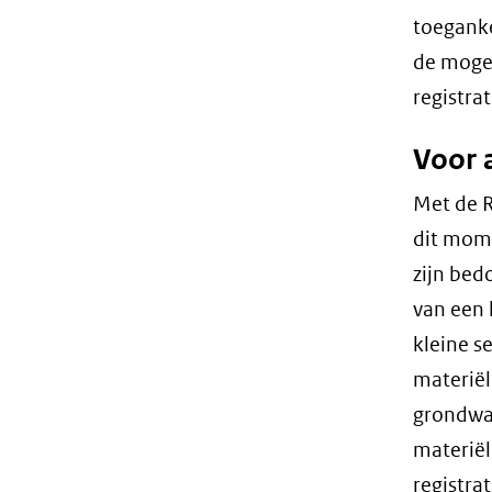
toeganke
de mogel
registra
Voor a
Met de R
dit mome
zijn bed
van een 
kleine s
materiël
grondwat
materiël
registra