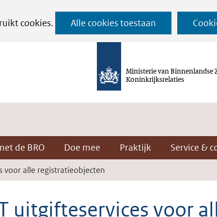
Ga
ruikt cookies.
Alle cookies toestaan
Cooki
naar
de
inhoud
Ministerie van Binnenlandse 
Koninkrijksrelaties
met de BRO
Doe mee
Praktijk
Service & c
s voor alle registratieobjecten
 uitgifteservices voor al