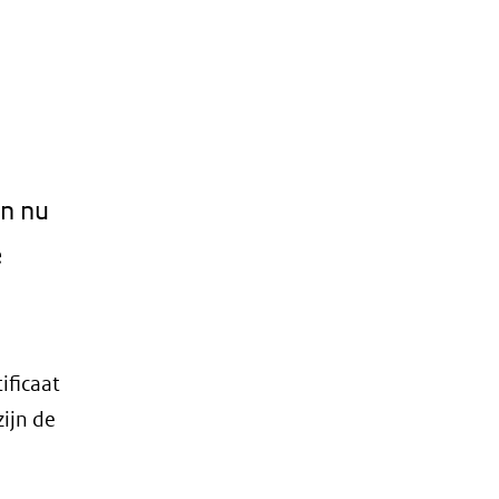
jn nu
e
ificaat
zijn de