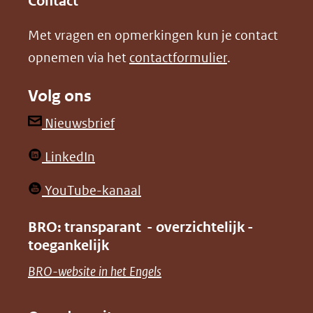
Contact
nieuw
nieuw
Met vragen en opmerkingen kun je contact
venster)
venster)
opnemen via het
contactformulier
.
(verwijst
(verwijst
naar
naar
Volg ons
een
een
andere
andere
(opent
Nieuwsbrief
website)
website)
in
(opent
LinkedIn
nieuw
in
venster)
(opent
YouTube-kanaal
nieuw
(verwijst
in
venster)
BRO: transparant - overzichtelijk -
naar
nieuw
toegankelijk
(verwijst
een
venster)
naar
(opent
BRO-website in het Engels
andere
(verwijst
een
in
website)
naar
andere