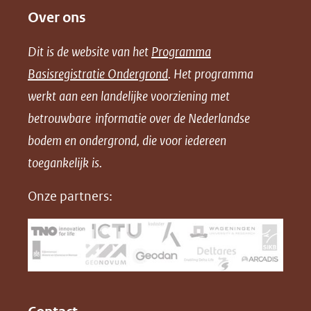
Over ons
l
l
l
w
e
e
e
n
Dit is de website van het
Programma
n
n
n
l
Basisregistratie Ondergrond
. Het programma
o
o
o
o
werkt aan een landelijke voorziening met
p
p
p
a
betrouwbare informatie over de Nederlandse
F
L
X
d
bodem en ondergrond, die voor iedereen
(opent
a
i
P
in
toegankelijk is.
c
n
D
nieuw
e
k
F
Onze partners:
venster)
b
e
(verwijst
o
d
naar
o
I
een
k
n
(opent
(opent
andere
in
in
website)