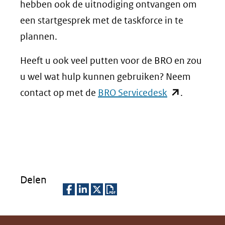
hebben ook de uitnodiging ontvangen om
een startgesprek met de taskforce in te
plannen.
Heeft u ook veel putten voor de BRO en zou
u wel wat hulp kunnen gebruiken? Neem
(opent
contact op met de
BRO Servicedesk
.
in
nieuw
venster)
(verwijst
naar
Delen
een
andere
D
D
D
D
website)
e
e
e
o