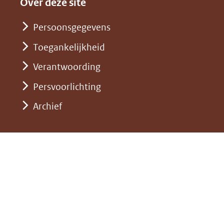
nieuw
Over deze site
een
website)
venster)
andere
Persoonsgegevens
(verwijst
website)
Toegankelijkheid
naar
een
Verantwoording
andere
Persvoorlichting
website)
Archief