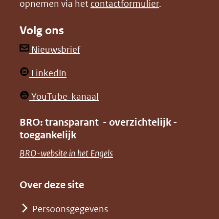
opnemen via het
contactformulier
.
(verwijst
(verwijst
naar
naar
Volg ons
een
een
andere
andere
(opent
Nieuwsbrief
website)
website)
in
(opent
LinkedIn
nieuw
in
venster)
(opent
YouTube-kanaal
nieuw
(verwijst
in
venster)
BRO: transparant - overzichtelijk -
naar
nieuw
toegankelijk
(verwijst
een
venster)
naar
(opent
BRO-website in het Engels
andere
(verwijst
een
in
website)
naar
andere
nieuw
Over deze site
een
website)
venster)
andere
Persoonsgegevens
(verwijst