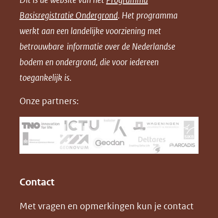
n
n
n
l
Basisregistratie Ondergrond
. Het programma
o
o
o
o
werkt aan een landelijke voorziening met
p
p
p
a
betrouwbare informatie over de Nederlandse
F
L
X
d
bodem en ondergrond, die voor iedereen
(opent
a
i
P
in
toegankelijk is.
c
n
D
nieuw
e
k
F
Onze partners:
venster)
b
e
(verwijst
o
d
naar
o
I
een
k
n
(opent
(opent
andere
in
in
website)
Contact
nieuw
nieuw
Met vragen en opmerkingen kun je contact
venster)
venster)