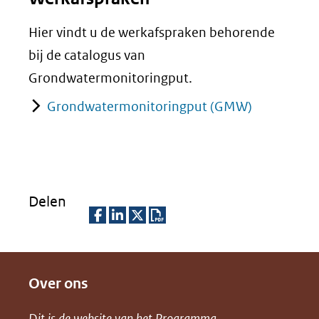
Hier vindt u de werkafspraken behorende
bij de catalogus van
Grondwatermonitoringput.
Grondwatermonitoringput (GMW)
Delen
D
D
D
D
e
e
e
o
Over ons
l
l
l
w
e
e
e
n
Dit is de website van het
Programma