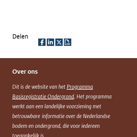
Delen
D
D
D
D
e
e
e
o
Over ons
l
l
l
w
e
e
e
n
Dit is de website van het
Programma
n
n
n
l
Basisregistratie Ondergrond
. Het programma
o
o
o
o
werkt aan een landelijke voorziening met
p
p
p
a
betrouwbare informatie over de Nederlandse
F
L
X
d
bodem en ondergrond, die voor iedereen
(opent
a
i
P
in
toegankelijk is.
c
n
D