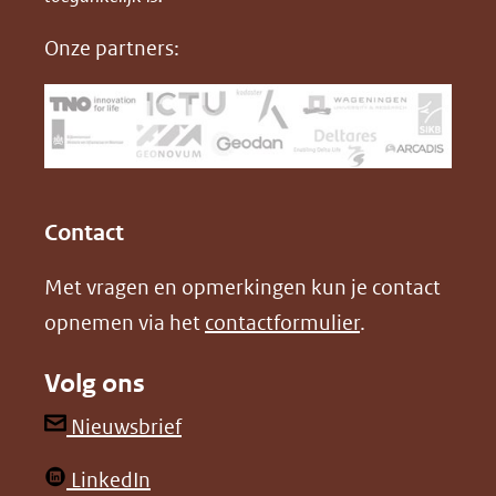
nieuw
e
k
F
Onze partners:
venster)
b
e
(verwijst
o
d
naar
o
I
een
k
n
(opent
(opent
andere
in
in
website)
Contact
nieuw
nieuw
Met vragen en opmerkingen kun je contact
venster)
venster)
opnemen via het
contactformulier
.
(verwijst
(verwijst
naar
naar
Volg ons
een
een
andere
andere
(opent
Nieuwsbrief
website)
website)
in
(opent
LinkedIn