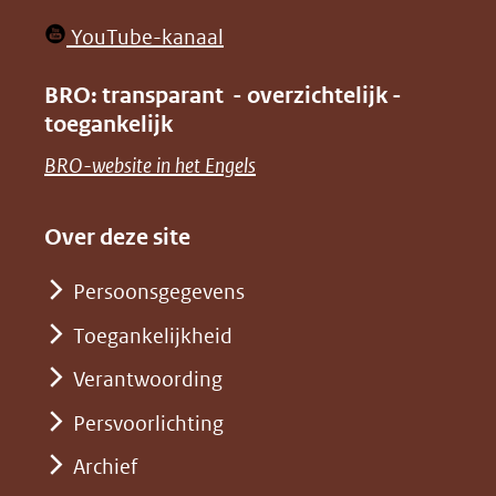
nieuw
in
venster)
(opent
YouTube-kanaal
nieuw
(verwijst
in
venster)
BRO: transparant - overzichtelijk -
naar
nieuw
toegankelijk
(verwijst
een
venster)
naar
(opent
BRO-website in het Engels
andere
(verwijst
een
in
website)
naar
andere
nieuw
Over deze site
een
website)
venster)
andere
Persoonsgegevens
(verwijst
website)
Toegankelijkheid
naar
een
Verantwoording
andere
Persvoorlichting
website)
Archief