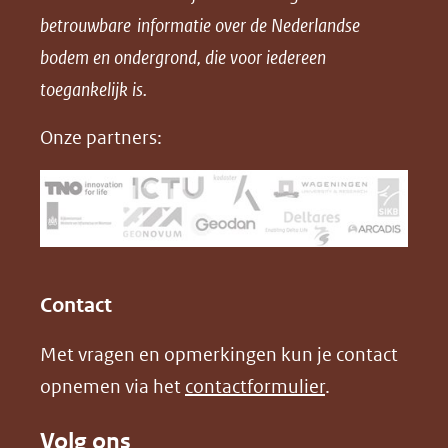
betrouwbare informatie over de Nederlandse
F
L
X
d
bodem en ondergrond, die voor iedereen
(opent
a
i
P
in
toegankelijk is.
c
n
D
nieuw
e
k
F
Onze partners:
venster)
b
e
(verwijst
o
d
naar
o
I
een
k
n
(opent
(opent
andere
in
in
website)
Contact
nieuw
nieuw
Met vragen en opmerkingen kun je contact
venster)
venster)
opnemen via het
contactformulier
.
(verwijst
(verwijst
naar
naar
Volg ons