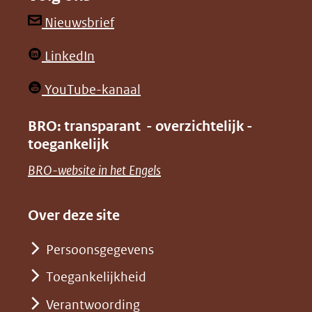
een
een
andere
andere
(opent
Nieuwsbrief
website)
website)
in
(opent
LinkedIn
nieuw
in
venster)
(opent
YouTube-kanaal
nieuw
(verwijst
in
venster)
BRO: transparant - overzichtelijk -
naar
nieuw
toegankelijk
(verwijst
een
venster)
naar
(opent
BRO-website in het Engels
andere
(verwijst
een
in
website)
naar
andere
nieuw
Over deze site
een
website)
venster)
andere
Persoonsgegevens
(verwijst
website)
Toegankelijkheid
naar
een
Verantwoording