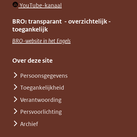
in
venster)
(opent
YouTube-kanaal
nieuw
(verwijst
in
venster)
BRO: transparant - overzichtelijk -
naar
nieuw
toegankelijk
(verwijst
een
venster)
naar
(opent
BRO-website in het Engels
andere
(verwijst
een
in
website)
naar
andere
nieuw
Over deze site
een
website)
venster)
andere
Persoonsgegevens
(verwijst
website)
Toegankelijkheid
naar
een
Verantwoording
andere
Persvoorlichting
website)
Archief