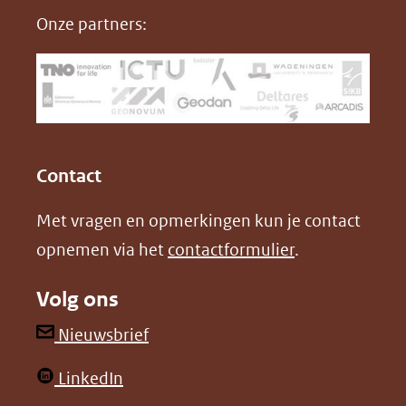
nieuw
e
k
F
Onze partners:
venster)
b
e
(verwijst
o
d
naar
o
I
een
k
n
(opent
(opent
andere
in
in
website)
Contact
nieuw
nieuw
Met vragen en opmerkingen kun je contact
venster)
venster)
opnemen via het
contactformulier
.
(verwijst
(verwijst
naar
naar
Volg ons
een
een
andere
andere
(opent
Nieuwsbrief
website)
website)
in
(opent
LinkedIn
nieuw