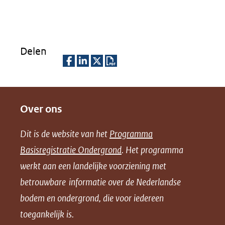
Delen
D
D
D
D
e
e
e
o
Over ons
l
l
l
w
e
e
e
n
Dit is de website van het
Programma
n
n
n
l
Basisregistratie Ondergrond
. Het programma
o
o
o
o
werkt aan een landelijke voorziening met
p
p
p
a
betrouwbare informatie over de Nederlandse
F
L
X
d
bodem en ondergrond, die voor iedereen
(opent
a
i
P
in
toegankelijk is.
c
n
D