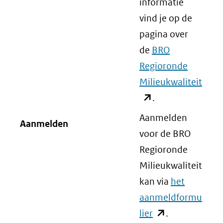
informatie
vind je op de
pagina over
de
BRO
Regioronde
Milieukwaliteit
(ope
.
in
nieu
Aanmelden
Aanmelden
venst
voor de BRO
(verw
Regioronde
naar
Milieukwaliteit
een
kan via
het
ande
aanmeldformu
webs
lier
(opent
.