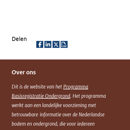
in
nieuw
venster)
(verwijst
Delen
naar
een
D
D
D
D
andere
e
e
e
o
website)
Over ons
l
l
l
w
e
e
e
n
Dit is de website van het
Programma
n
n
n
l
Basisregistratie Ondergrond
. Het programma
o
o
o
o
werkt aan een landelijke voorziening met
p
p
p
a
betrouwbare informatie over de Nederlandse
F
L
X
d
bodem en ondergrond, die voor iedereen
(opent
a
i
P