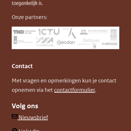
in
toegankelijk is.
c
n
D
nieuw
e
k
F
Onze partners:
venster)
b
e
(verwijst
o
d
naar
o
I
een
k
n
(opent
(opent
andere
in
in
website)
Contact
nieuw
nieuw
Met vragen en opmerkingen kun je contact
venster)
venster)
opnemen via het
contactformulier
.
(verwijst
(verwijst
naar
naar
Volg ons
een
een
andere
andere
(opent
Nieuwsbrief
website)
website)
in