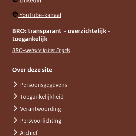
(opent
LinkedIn
nieuw
in
venster)
(opent
YouTube-kanaal
nieuw
(verwijst
in
venster)
BRO: transparant - overzichtelijk -
naar
nieuw
toegankelijk
(verwijst
een
venster)
naar
(opent
BRO-website in het Engels
andere
(verwijst
een
in
website)
naar
andere
nieuw
Over deze site
een
website)
venster)
andere
Persoonsgegevens
(verwijst
website)
Toegankelijkheid
naar
een
Verantwoording
andere
Persvoorlichting
website)
Archief