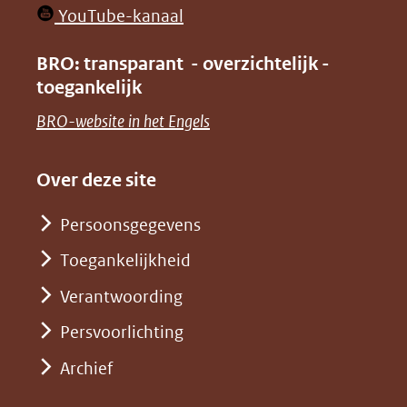
in
venster)
(opent
YouTube-kanaal
nieuw
(verwijst
in
venster)
BRO: transparant - overzichtelijk -
naar
nieuw
toegankelijk
(verwijst
een
venster)
naar
(opent
BRO-website in het Engels
andere
(verwijst
een
in
website)
naar
andere
nieuw
Over deze site
een
website)
venster)
andere
Persoonsgegevens
(verwijst
website)
Toegankelijkheid
naar
een
Verantwoording
andere
Persvoorlichting
website)
Archief