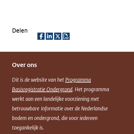
Delen
D
D
D
D
e
e
e
o
Over ons
l
l
l
w
e
e
e
n
Dit is de website van het
Programma
n
n
n
l
Basisregistratie Ondergrond
. Het programma
o
o
o
o
werkt aan een landelijke voorziening met
p
p
p
a
betrouwbare informatie over de Nederlandse
F
L
X
d
bodem en ondergrond, die voor iedereen
(opent
a
i
P
in
toegankelijk is.
c
n
D