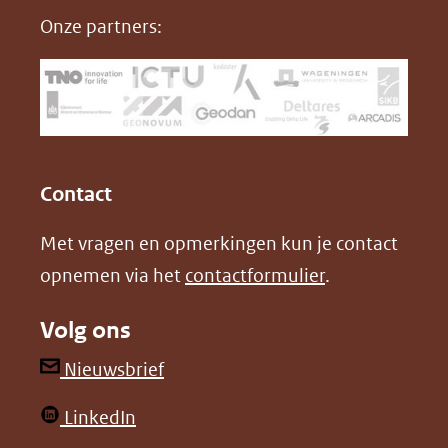
nieuw
e
k
F
Onze partners:
venster)
b
e
(verwijst
o
d
naar
o
I
een
k
n
(opent
(opent
andere
in
in
website)
Contact
nieuw
nieuw
Met vragen en opmerkingen kun je contact
venster)
venster)
opnemen via het
contactformulier
.
(verwijst
(verwijst
naar
naar
Volg ons
een
een
andere
andere
(opent
Nieuwsbrief
website)
website)
in
(opent
LinkedIn
nieuw